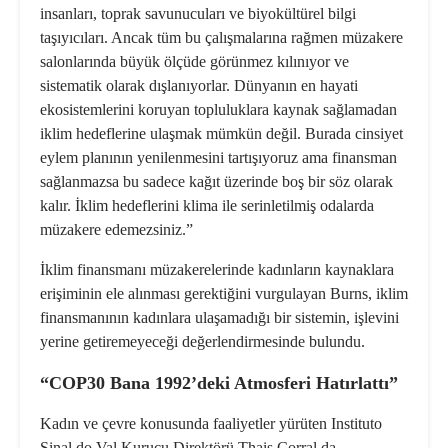
insanları, toprak savunucuları ve biyokültürel bilgi
taşıyıcıları. Ancak tüm bu çalışmalarına rağmen müzakere
salonlarında büyük ölçüde görünmez kılınıyor ve
sistematik olarak dışlanıyorlar. Dünyanın en hayati
ekosistemlerini koruyan topluluklara kaynak sağlamadan
iklim hedeflerine ulaşmak mümkün değil. Burada cinsiyet
eylem planının yenilenmesini tartışıyoruz ama finansman
sağlanmazsa bu sadece kağıt üzerinde boş bir söz olarak
kalır. İklim hedeflerini klima ile serinletilmiş odalarda
müzakere edemezsiniz.”
İklim finansmanı müzakerelerinde kadınların kaynaklara
erişiminin ele alınması gerektiğini vurgulayan Burns, iklim
finansmanının kadınlara ulaşamadığı bir sistemin, işlevini
yerine getiremeyeceği değerlendirmesinde bulundu.
“COP30 Bana 1992’deki Atmosferi Hatırlattı”
Kadın ve çevre konusunda faaliyetler yürüten Instituto
Sinal do Val Kurucu Direktörü Thais Corral da