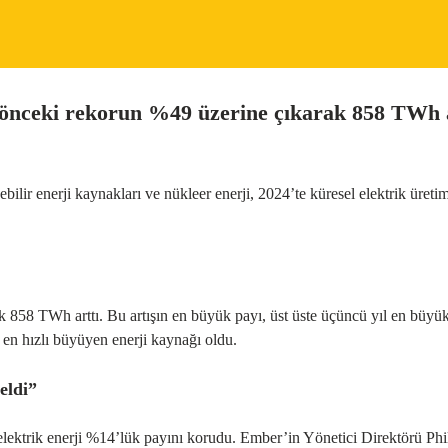
ir önceki rekorun %49 üzerine çıkarak 858 TWh ar
nebilir enerji kaynakları ve nükleer enerji, 2024’te küresel elektrik ür
ak 858 TWh arttı. Bu artışın en büyük payı, üst üste üçüncü yıl en büy
e en hızlı büyüyen enerji kaynağı oldu.
eldi”
roelektrik enerji %14’lük payını korudu. Ember’in Yönetici Direktörü 