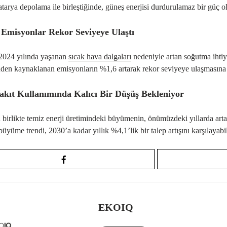
atarya depolama ile birleştiğinde, güneş enerjisi durdurulamaz bir güç o
Emisyonlar Rekor Seviyeye Ulaştı
2024 yılında yaşanan
sıcak hava dalgaları
nedeniyle artan soğutma ihtiya
den kaynaklanan emisyonların %1,6 artarak rekor seviyeye ulaşmasına y
Yakıt Kullanımında Kalıcı Bir Düşüş Bekleniyor
birlikte temiz enerji üretimindeki büyümenin, önümüzdeki yıllarda artan
üyüme trendi, 2030’a kadar yıllık %4,1’lik bir talep artışını karşılayabi
EKOIQ