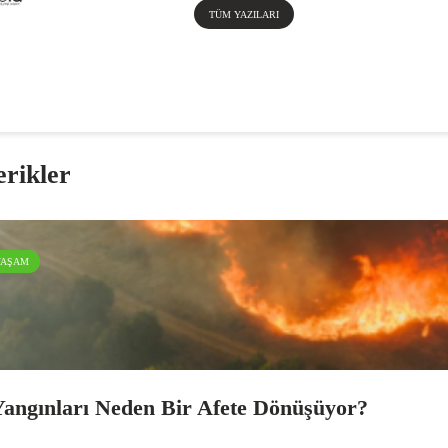
TÜM YAZILARI
erikler
YAŞAM
angınları Neden Bir Afete Dönüşüyor?