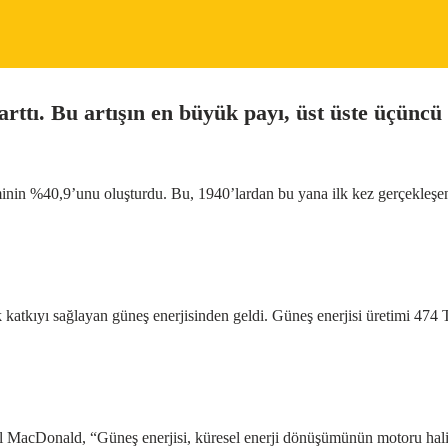
ttı. Bu artışın en büyük payı, üst üste üçüncü 
etiminin %40,9’unu oluşturdu. Bu, 1940’lardan bu yana ilk kez gerçekleş
ük katkıyı sağlayan güneş enerjisinden geldi. Güneş enerjisi üretimi 47
Phil MacDonald, “Güneş enerjisi, küresel enerji dönüşümünün motoru hal