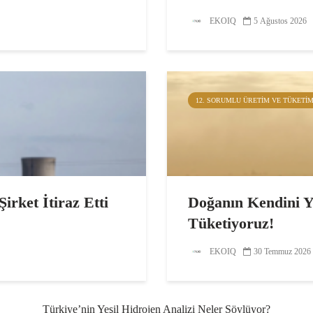
EKOIQ
5 Ağustos 2026
12. SORUMLU ÜRETIM VE TÜKETI
irket İtiraz Etti
Doğanın Kendini Y
Tüketiyoruz!
EKOIQ
30 Temmuz 2026
Türkiye’nin Yeşil Hidrojen Analizi Neler Söylüyor?