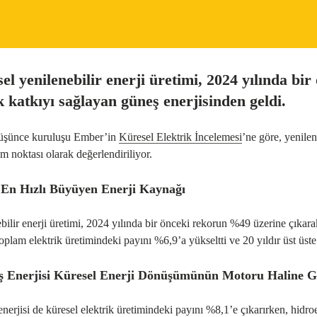
el yenilenebilir enerji üretimi, 2024 yılında b
 katkıyı sağlayan güneş enerjisinden geldi.
düşünce kuruluşu Ember’in
Küresel Elektrik İncelemesi
’ne göre, yenile
m noktası olarak değerlendiriliyor.
En Hızlı Büyüyen Enerji Kaynağı
bilir enerji üretimi, 2024 yılında bir önceki rekorun %49 üzerine çıkar
toplam elektrik üretimindeki payını %6,9’a yükseltti ve 20 yıldır üst üst
 Enerjisi Küresel Enerji Dönüşümünün Motoru Haline G
nerjisi de küresel elektrik üretimindeki payını %8,1’e çıkarırken, hid