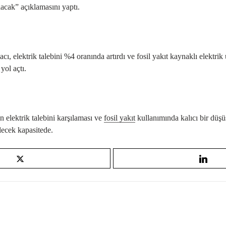
lacak” açıklamasını yaptı.
cı, elektrik talebini %4 oranında artırdı ve fosil yakıt kaynaklı elektri
ol açtı.
 elektrik talebini karşılaması ve
fosil yakıt
kullanımında kalıcı bir düşü
lecek kapasitede.