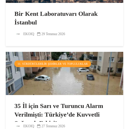
Bir Kent Laboratuvarı Olarak
İstanbul
EKOIQ
29 Temmuz 2026
11. SÜRDÜRÜLEBILIR ŞEHIRLER VE TOPLULUKLAR
35 İl için Sarı ve Turuncu Alarm
Verilmişti: Türkiye’de Kuvvetli
Sağanak Etkisi!
EKOIQ
27 Temmuz 2026