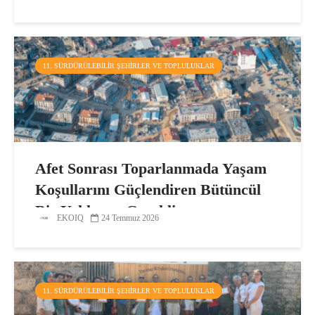
11. SÜRDÜRÜLEBILIR ŞEHIRLER VE TOPLULUKLAR
Afet Sonrası Toparlanmada Yaşam
Koşullarını Güçlendiren Bütüncül
Bir Yaklaşım Gerekli
EKOIQ
24 Temmuz 2026
11. SÜRDÜRÜLEBILIR ŞEHIRLER VE TOPLULUKLAR