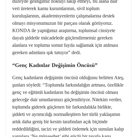
düzeyde geldiğimiz noktayı takip etmeyi, bu alana dair
veri üreterek kamu kurumlarının, sivil toplum
kuruluşlarının, akademisyenlerin çalışmalarına destek
olmayı misyonumuzun bir parçası olarak görüyoruz.
KONDA ile yaptığımız araştırma, toplumsal cinsiyete
dayalı şiddetle mücadelede güçlendirmemiz gereken
alanlara ve topluma somut fayda sağlamak için atılması
gereken adımlara ışık tutuyor” dedi.
“Genç Kadınlar Değişimin Öncüsü”
Genç kadınların değişimin öncüsü olduğunu belirten Ateş,
şunları söyledi: “Toplumda farkındalığın artması, özellikle
genç ve eğitimli kadınların bu değişimin öncüsü olması
geleceğe dair umutlarımızı güçlendiriyor. Nitekim veriler,
toplumda giderek güçlenen bir farkındalıkla birlikte,
şiddeti ve ayrımcılığı normalleştiren her türlü yaklaşımın
artık daha geniş bir kesim tarafından açık biçimde
reddedildiğini, tacizi ve şiddeti önlemek için sunulan kalıp
yargılara ‘Ne münasebet’ gibi güçlü bir tavırla karşı