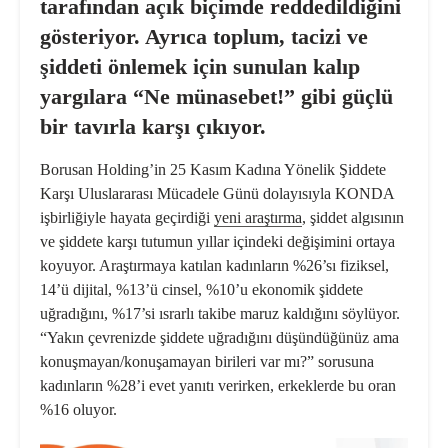
tarafından açık biçimde reddedildiğini
gösteriyor. Ayrıca toplum, tacizi ve
şiddeti önlemek için sunulan kalıp
yargılara “Ne münasebet!” gibi güçlü
bir tavırla karşı çıkıyor.
Borusan Holding’in 25 Kasım Kadına Yönelik Şiddete
Karşı Uluslararası Mücadele Günü dolayısıyla KONDA
işbirliğiyle hayata geçirdiği
yeni araştırma
, şiddet algısının
ve şiddete karşı tutumun yıllar içindeki değişimini ortaya
koyuyor. Araştırmaya katılan kadınların %26’sı fiziksel,
14’ü dijital, %13’ü cinsel, %10’u ekonomik şiddete
uğradığını, %17’si ısrarlı takibe maruz kaldığını söylüyor.
“Yakın çevrenizde şiddete uğradığını düşündüğünüz ama
konuşmayan/konuşamayan birileri var mı?” sorusuna
kadınların %28’i evet yanıtı verirken, erkeklerde bu oran
%16 oluyor.