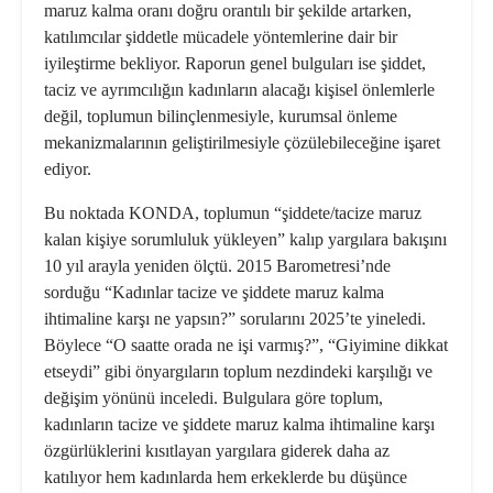
maruz kalma oranı doğru orantılı bir şekilde artarken,
katılımcılar şiddetle mücadele yöntemlerine dair bir
iyileştirme bekliyor. Raporun genel bulguları ise şiddet,
taciz ve ayrımcılığın kadınların alacağı kişisel önlemlerle
değil, toplumun bilinçlenmesiyle, kurumsal önleme
mekanizmalarının geliştirilmesiyle çözülebileceğine işaret
ediyor.
Bu noktada KONDA, toplumun “şiddete/tacize maruz
kalan kişiye sorumluluk yükleyen” kalıp yargılara bakışını
10 yıl arayla yeniden ölçtü. 2015 Barometresi’nde
sorduğu “Kadınlar tacize ve şiddete maruz kalma
ihtimaline karşı ne yapsın?” sorularını 2025’te yineledi.
Böylece “O saatte orada ne işi varmış?”, “Giyimine dikkat
etseydi” gibi önyargıların toplum nezdindeki karşılığı ve
değişim yönünü inceledi. Bulgulara göre toplum,
kadınların tacize ve şiddete maruz kalma ihtimaline karşı
özgürlüklerini kısıtlayan yargılara giderek daha az
katılıyor hem kadınlarda hem erkeklerde bu düşünce