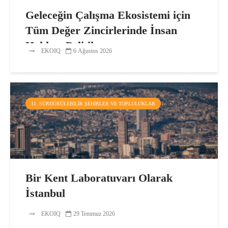
Geleceğin Çalışma Ekosistemi için
Tüm Değer Zincirlerinde İnsan
Hakları Politikası
EKOIQ
6 Ağustos 2026
11. SÜRDÜRÜLEBILIR ŞEHIRLER VE TOPLULUKLAR
Bir Kent Laboratuvarı Olarak
İstanbul
EKOIQ
29 Temmuz 2026