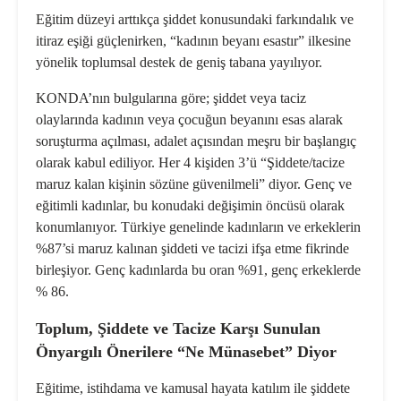
Eğitim düzeyi arttıkça şiddet konusundaki farkındalık ve
itiraz eşiği güçlenirken, “kadının beyanı esastır” ilkesine
yönelik toplumsal destek de geniş tabana yayılıyor.
KONDA’nın bulgularına göre; şiddet veya taciz
olaylarında kadının veya çocuğun beyanını esas alarak
soruşturma açılması, adalet açısından meşru bir başlangıç
olarak kabul ediliyor. Her 4 kişiden 3’ü “Şiddete/tacize
maruz kalan kişinin sözüne güvenilmeli” diyor. Genç ve
eğitimli kadınlar, bu konudaki değişimin öncüsü olarak
konumlanıyor. Türkiye genelinde kadınların ve erkeklerin
%87’si maruz kalınan şiddeti ve tacizi ifşa etme fikrinde
birleşiyor. Genç kadınlarda bu oran %91, genç erkeklerde
% 86.
Toplum, Şiddete ve Tacize Karşı Sunulan
Önyargılı Önerilere “Ne Münasebet” Diyor
Eğitime, istihdama ve kamusal hayata katılım ile şiddete