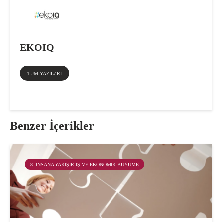
EKOIQ
TÜM YAZILARI
Benzer İçerikler
8. İNSANA YAKIŞIR İŞ VE EKONOMIK BÜYÜME