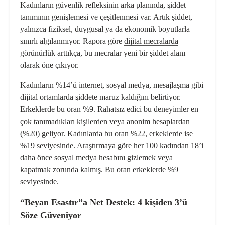
Kadınların güvenlik refleksinin arka planında, şiddet
tanımının genişlemesi ve çeşitlenmesi var. Artık şiddet,
yalnızca fiziksel, duygusal ya da ekonomik boyutlarla
sınırlı algılanmıyor. Rapora göre
dijital mecralarda
görünürlük arttıkça, bu mecralar yeni bir şiddet alanı
olarak öne çıkıyor.
Kadınların %14’ü internet, sosyal medya, mesajlaşma gibi
dijital ortamlarda şiddete maruz kaldığını belirtiyor.
Erkeklerde bu oran %9. Rahatsız edici bu deneyimler en
çok tanımadıkları kişilerden veya anonim hesaplardan
(%20) geliyor.
Kadınlarda bu oran
%22, erkeklerde ise
%19 seviyesinde. Araştırmaya göre her 100 kadından 18’i
daha önce sosyal medya hesabını gizlemek veya
kapatmak zorunda kalmış. Bu oran erkeklerde %9
seviyesinde.
“Beyan Esastır”a Net Destek: 4 kişiden 3’ü
Söze Güveniyor