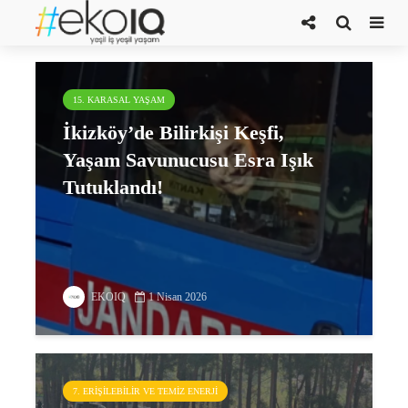
bilirkişi keşfi
15. KARASAL YAŞAM
İkizköy’de Bilirkişi Keşfi,
Yaşam Savunucusu Esra Işık
Tutuklandı!
EKOIQ
1 Nisan 2026
7. ERIŞILEBILIR VE TEMIZ ENERJI