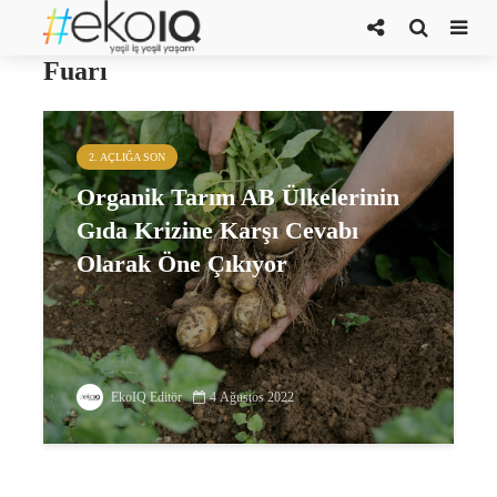
Biofach Organik Gıda Ürünleri
Fuarı
2. AÇLIĞA SON
Organik Tarım AB Ülkelerinin
Gıda Krizine Karşı Cevabı
Olarak Öne Çıkıyor
EkoIQ Editör
4 Ağustos 2022