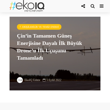
Birinci Uçak Tasarım Enstitüsü
7. ERIŞILEBILIR VE TEMIZ ENERJI
Çin’in Tamamen Güneş
Enerjisine Dayalı İlk Büyük
Drone’u İlk Uçuşunu
Tamamladı
EkoIQ Editör
5 Eylül 2022