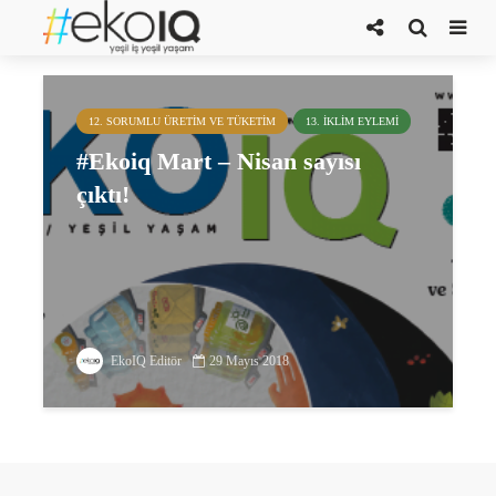
bisiklet festivali
12. SORUMLU ÜRETIM VE TÜKETIM
13. İKLIM EYLEMI
#Ekoiq Mart – Nisan sayısı
çıktı!
EkoIQ Editör
29 Mayıs 2018