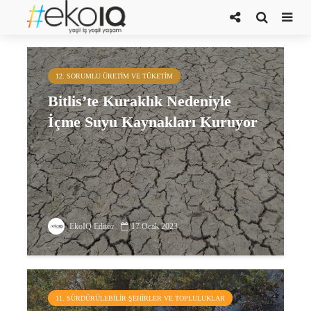
bitlis
12. SORUMLU ÜRETIM VE TÜKETIM
Bitlis’te Kuraklık Nedeniyle
İçme Suyu Kaynakları Kuruyor
EkoIQ Editör
17 Ocak 2023
11. SÜRDÜRÜLEBILIR ŞEHIRLER VE TOPLULUKLAR