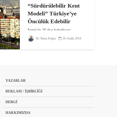
“Sürdürülebilir Kent
Modeli” Türkiye’ye
Öncülük Edebilir
İzmir’in 25 ilçe belediyesi,
Büyükşehir Belediyesi’nin
Dr. Barış Doğru
26 Aralık 2019
öncülüğünde doğa koruma, iklim
krizi, göç, eşitsizlik ve yoksulluk
alanlarında işbirliği yaptı.
Belediyeler, Birleşmiş Milletler’in
sürdürülebilir kalkınma...
YAZARLAR
REKLAM / İŞBİRLİĞİ
DERGİ
HAKKIMIZDA