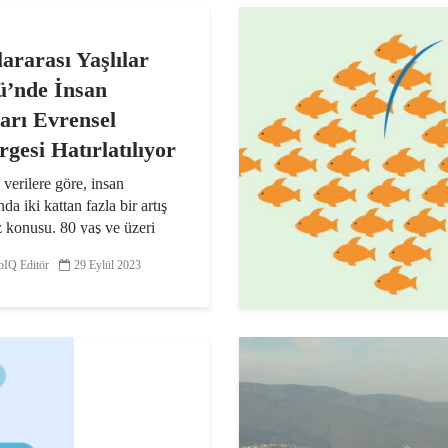
lararası Yaşlılar
’nde İnsan
arı Evrensel
rgesi Hatırlatılıyor
verilere göre, insan
da iki kattan fazla bir artış
z konusu. 80 yaş ve üzeri
rın sayısı çok daha hızlı
IQ Editör
29 Eylül 2023
n yaşamın tüm süreci
 sağlığın geliştirilmesi,
kların önlenmesi ve...