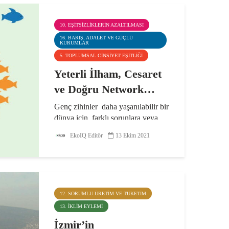
10. EŞITSIZLIKLERIN AZALTILMASI
16. BARIŞ, ADALET VE GÜÇLÜ
KURUMLAR
5. TOPLUMSAL CINSIYET EŞITLIĞI
Yeterli İlham, Cesaret
ve Doğru Network…
Genç zihinler daha yaşanılabilir bir
dünya için, farklı sorunlara veya
ihtiyaçlara yönelik fikirler üretiyor.
EkoIQ Editör
13 Ekim 2021
En büyük engel ise mezun olan
gençlere dayatılan geleneksel
kariyer yolları. Biz bu algıyı
kırmak, gençlere...
12. SORUMLU ÜRETIM VE TÜKETIM
13. İKLIM EYLEMI
İzmir’in