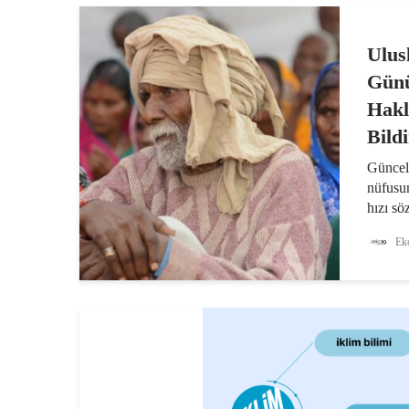
Ulus
Günü
Hakl
Bildi
Güncel 
nüfusun
hızı sö
insanla
Eko
artarke
boyunca
hastalı