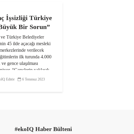
ç İşsizliği Türkiye
 Büyük Bir Sorun”
e Türkiye Belediyeler
’nin 45 ilde açacağı mesleki
merkezlerinde verilecek
 eğitimlerin ilk turunda 4.000
 ve gence ulaşılması
niyor. “Gençlerin yaklaşık
ri ve genç...
IQ Editör
6 Temmuz 2023
#ekoIQ Haber Bülteni