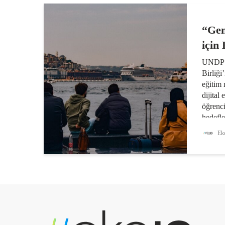
“Gen
için
UNDP v
Birliği
eğitim 
dijital
öğrenci
hedefle
üçte bi
Eko