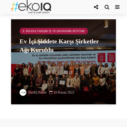
Business Against Domestic Violence
8. İNSANA YAKIŞIR İŞ VE EKONOMIK BÜYÜME
Ev İçi Şiddete Karşı Şirketler
Ağı Kuruldu
EkoIQ Editör
10 Kasım 2022