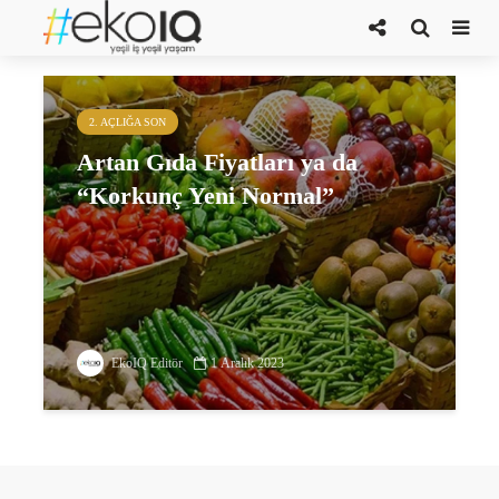
bütçe
2. AÇLIĞA SON
Artan Gıda Fiyatları ya da
“Korkunç Yeni Normal”
EkoIQ Editör
1 Aralık 2023