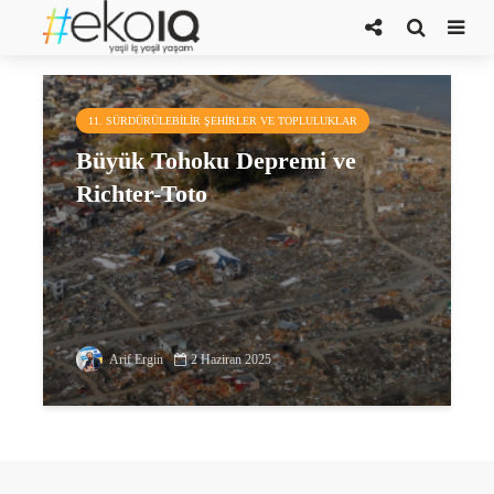
Büyük Tohoku Depremi
11. SÜRDÜRÜLEBILIR ŞEHIRLER VE TOPLULUKLAR
Büyük Tohoku Depremi ve
Richter-Toto
Arif Ergin
2 Haziran 2025