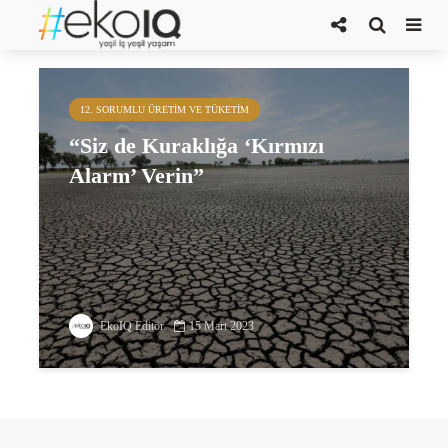
Can suyu projesi
12. SORUMLU ÜRETIM VE TÜKETIM
“Siz de Kuraklığa ‘Kırmızı
Alarm’ Verin”
EkoIQ Editör
15 Mart 2023