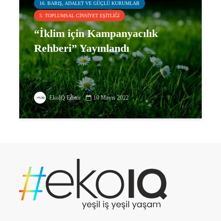
16. BARIŞ, ADALET VE GÜÇLÜ KURUMLAR
5. TOPLUMSAL CINSIYET EŞITLIĞI
“İklim için Kampanyacılık
Rehberi” Yayınlandı
EkoIQ Editör
10 Mayıs 2022