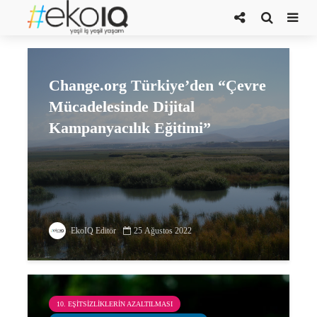
Change.org Türkiye
Change.org Türkiye’den “Çevre
Mücadelesinde Dijital
Kampanyacılık Eğitimi”
EkoIQ Editör
25 Ağustos 2022
10. EŞITSIZLIKLERIN AZALTILMASI