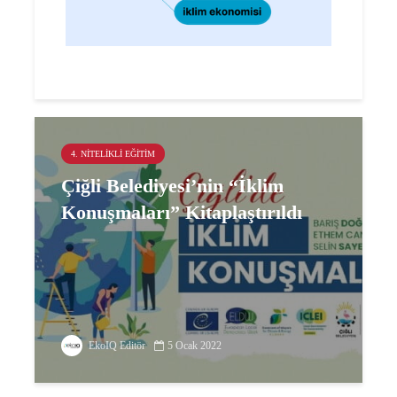
4. NITELIKLI EĞITIM
Çiğli Belediyesi’nin “İklim
Konuşmaları” Kitaplaştırıldı
EkoIQ Editör
5 Ocak 2022