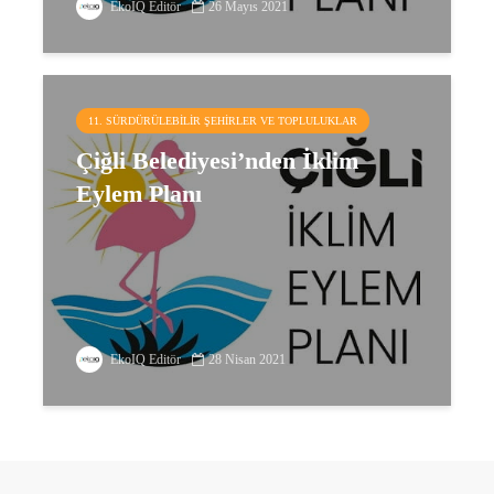
EkoIQ Editör
26 Mayıs 2021
11. SÜRDÜRÜLEBILIR ŞEHIRLER VE TOPLULUKLAR
Çiğli Belediyesi’nden İklim
Eylem Planı
EkoIQ Editör
28 Nisan 2021