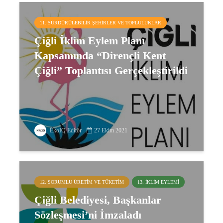
11. SÜRDÜRÜLEBILIR ŞEHIRLER VE TOPLULUKLAR
Çiğli İklim Eylem Planı
Kapsamında “Dirençli Kent
Çiğli” Toplantısı Gerçekleştirildi
EkoIQ Editör
27 Ekim 2021
12. SORUMLU ÜRETIM VE TÜKETIM
13. İKLIM EYLEMI
Çiğli Belediyesi, Başkanlar
Sözleşmesi’ni İmzaladı