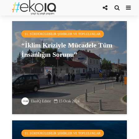
Çiğli Belediyesi
11. SÜRDÜRÜLEBILIR ŞEHIRLER VE TOPLULUKLAR
“İklim Kriziyle Mücadele Tüm
İnsanlığın Sorunu”
EkoIQ Editör
15 Ocak 2024
11. SÜRDÜRÜLEBILIR ŞEHIRLER VE TOPLULUKLAR