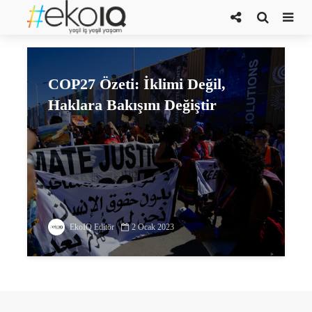
cinsiyet eşitliği meselesi
COP27 Özeti: İklimi Değil,
Haklara Bakışını Değiştir
EkoIQ Editör
2 Ocak 2023