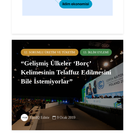
12. SORUMLU ÜRETIM VE TÜKETIM
13. İKLIM EYLEMI
“Gelişmiş Ülkeler ‘Borç’
Kelimesinin Telaffuz Edilmesini
Bile İstemiyorlar”
EkoIQ Editör
9 Ocak 2019