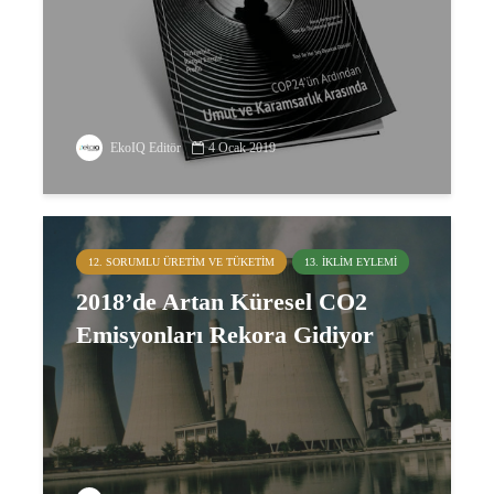
EkoIQ Editör
4 Ocak 2019
12. SORUMLU ÜRETIM VE TÜKETIM
13. İKLIM EYLEMI
2018’de Artan Küresel CO2
Emisyonları Rekora Gidiyor