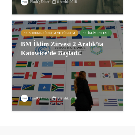
EkoIQ Editör
6 Aralık 2018
12. SORUMLU ÜRETIM VE TÜKETIM
13. İKLIM EYLEMI
BM İklim Zirvesi 2 Aralık’ta
Katowice’de Başladı!
EkoIQ Editör
3 Aralık 2018