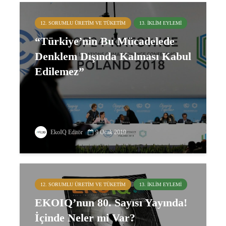
12. SORUMLU ÜRETIM VE TÜKETIM
13. İKLIM EYLEMI
“Türkiye’nin Bu Mücadelede
Denklem Dışında Kalması Kabul
Edilemez”
EkoIQ Editör
9 Ocak 2019
12. SORUMLU ÜRETIM VE TÜKETIM
13. İKLIM EYLEMI
EKOIQ’nun 80. Sayısı Yayında!
İçinde Neler mi Var?