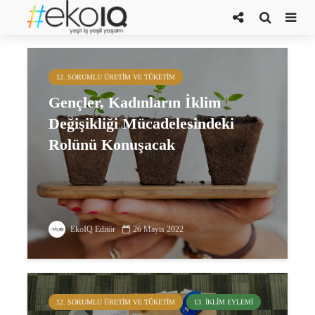
Çözümler Atölyesi
12. SORUMLU ÜRETIM VE TÜKETIM
Gençler, Kadınların İklim
Değişikliği Mücadelesindeki
Rolünü Konuşacak
EkoIQ Editör
26 Mayıs 2022
12. SORUMLU ÜRETIM VE TÜKETIM
13. İKLIM EYLEMI