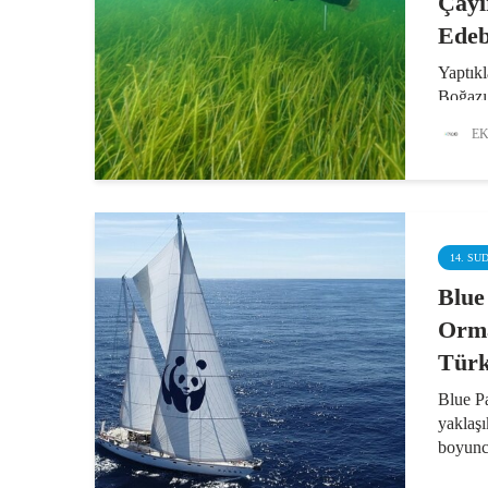
Çayı
Edeb
Yaptıkl
Boğazı’
müsilaj
EK
söyley
deniz d
görülen
müsilaj
14. SU
Blue
Orma
Türk
Blue Pa
yaklaşı
boyunc
köpek b