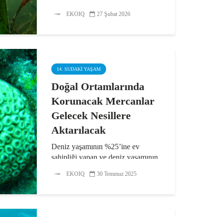
teknecilik faaliyetleri, deniz
çayırlarının ve ilişkili
EKOIQ
27 Şubat 2026
ekosistemlerin bozulmasına neden
oluyor. Öyle ki, deniz...
14. SUDAKI YAŞAM
Doğal Ortamlarında
Korunacak Mercanlar
Gelecek Nesillere
Aktarılacak
Deniz yaşamının %25’ine ev
sahipliği yapan ve deniz yaşamının
devamlılığı açısından kritik bir rol
EKOIQ
30 Temmuz 2025
üstlenen mercanlar; iklim
değişikliği ve kirliliğin yanı sıra
hedef dışı avcılık, süs eşyası olarak
kullanım...