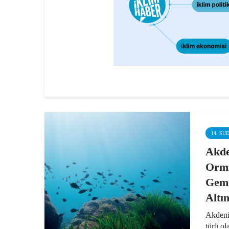
14. SU
Akde
Orma
Gemi
Altı
Akdeniz
türü ol