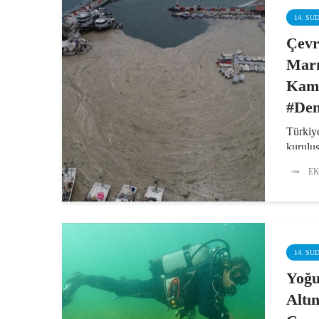
14. SU
Çevr
Marm
Kam
#Den
Türkiye
kurulu
Denizi’
EK
geçen g
sorunu
odaklı 
geçiril
yeni bir
14. SU
Yoğu
Altı