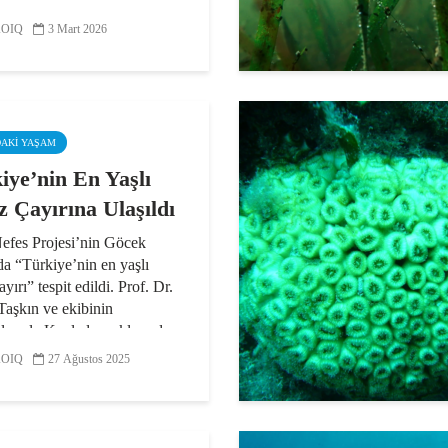
emlerinin en kritik
OIQ
3 Mart 2026
larından biri. 20.000 km²’yi
r alana yayılan “mavi
r”, balıklar için üreme ve
ma alanı sağlıyor...
DAKI YAŞAM
iye’nin En Yaşlı
z Çayırına Ulaşıldı
efes Projesi’nin Göcek
a “Türkiye’nin en yaşlı
ayırı” tespit edildi. Prof. Dr.
Taşkın ve ekibinin
larıyla Kızılada açıklarında
 deniz çayırının 2.000
OIQ
27 Ağustos 2025
 olduğu belirlendi...