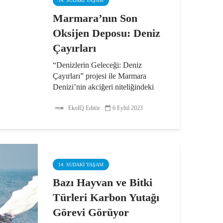
14. SUDAKI YAŞAM
Marmara’nın Son
Oksijen Deposu: Deniz
Çayırları
“Denizlerin Geleceği: Deniz
Çayırları” projesi ile Marmara
Denizi’nin akciğeri niteliğindeki
son deniz çayırları alanlarının
haritalandırılarak temizlenmesi ve
EkoIQ Editör
6 Eylül 2023
korunması hedefleniyor. 1
metrekare alanı...
14. SUDAKI YAŞAM
Bazı Hayvan ve Bitki
Türleri Karbon Yutağı
Görevi Görüyor