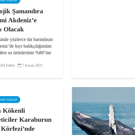
DAKI YAŞAM
ojik Şamandıra
emi Akdeniz’e
s Olacak
nde yüzlerce tür barındıran
niz’de kıyı balıkçılığından
ilen su ürünlerinin %80’ine
an deniz çayırlarını
k için “Akdeniz’e Nefes
IQ Editör
7 Kasım 2023
mı” kapsamında Kaş’ta 100
ra atıldı. Aynı...
DAKI YAŞAM
 Kökenli
eticiler Karaburun
r Körfezi’nde