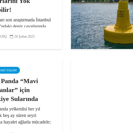
rlarını Yok
ilir!
arı son araştırmada İstanbul
ndaki deniz çayırlarında
 tespit etmediklerini
OIQ
26 Şubat 2025
en Prof. Dr. Bayram Öztürk,
ibindeki bazı noktalarda
 sarı tabakaların ise
ın deniz...
DAKI YAŞAM
 Panda “Mavi
nlar” için
iye Sularında
nda yelkenlisi her yıl
k beş ay süren seyri
a hayalet ağlarla mücadele;
alıkları, vatozlar, balinalar,