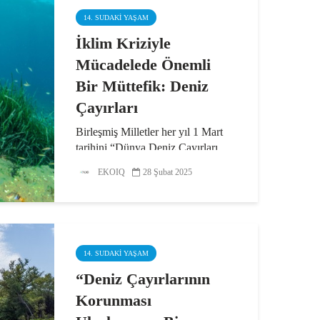
14. SUDAKI YAŞAM
İklim Kriziyle
Mücadelede Önemli
Bir Müttefik: Deniz
Çayırları
Birleşmiş Milletler her yıl 1 Mart
tarihini “Dünya Deniz Çayırları
Günü” olarak kabul ediyor. 159
EKOIQ
28 Şubat 2025
ülkede 300 bin kilometrekareden
fazla bir alanı kaplayan ve su altı
ekosisteminin çok önemli bir
bileşeni olan deniz...
14. SUDAKI YAŞAM
“Deniz Çayırlarının
Korunması