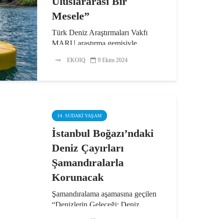
Uluslararası Bir
Mesele”
Türk Deniz Araştırmaları Vakfı
MARU araştırma gemisiyle
İstanbul Boğazı’nda incelemelerde
EKOIQ
9 Ekim 2024
bulunan Güney Koreli heyet,
“Denizlerin Geleceği: Deniz
Çayırları” projesi hakkında bilgi
aldı. Beykoz açıklarına
yerleştirilen...
14. SUDAKI YAŞAM
İstanbul Boğazı’ndaki
Deniz Çayırları
Şamandıralarla
Korunacak
Şamandıralama aşamasına geçilen
“Denizlerin Geleceği: Deniz
Çayırları” projesinde İstanbul