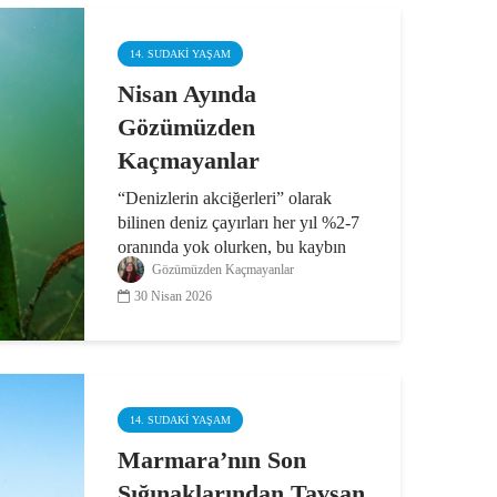
14. SUDAKI YAŞAM
Nisan Ayında
Gözümüzden
Kaçmayanlar
“Denizlerin akciğerleri” olarak
bilinen deniz çayırları her yıl %2-7
oranında yok olurken, bu kaybın
küresel ekonomiye yıllık
Gözümüzden Kaçmayanlar
maliyetinin 42 milyar dolara
30 Nisan 2026
ulaşabileceği belirtiliyor; Avrupa
Komisyonu, yaklaşan enerji...
14. SUDAKI YAŞAM
Marmara’nın Son
Sığınaklarından Tavşan