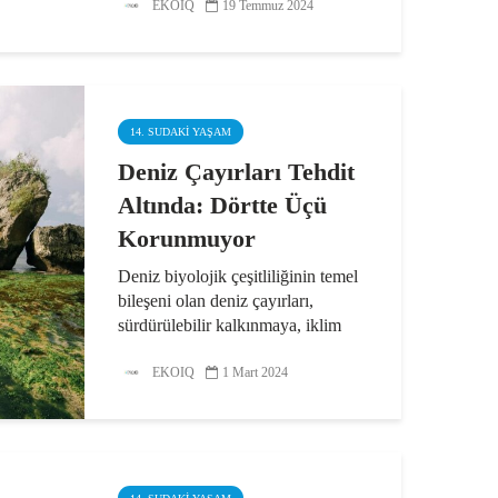
EKOIQ
19 Temmuz 2024
Boğazı ve Marmara Denizi’nde
araştırma şamandıraları üzerindeki
sıcaklık ölçüm cihazları sayesinde
elde edilecek düzenli...
14. SUDAKI YAŞAM
Deniz Çayırları Tehdit
Altında: Dörtte Üçü
Korunmuyor
Deniz biyolojik çeşitliliğinin temel
bileşeni olan deniz çayırları,
sürdürülebilir kalkınmaya, iklim
değişikliğinin yıkıcı etkilerinin
azaltılmasına ve iklim
EKOIQ
1 Mart 2024
adaptasyonuna yönelik doğaya
dayalı önemli çözümler sunuyor...