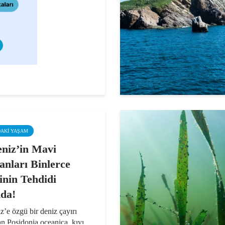
DAKI YAŞAM
niz’in Mavi
nları Binlerce
nin Tehdidi
nda!
’e özgü bir deniz çayırı
an Posidonia oceanica, kıyı