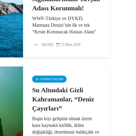
Adası Korunmalı!
WWF-Türkiye ve DYKD,
Marmara Denizi’nin ilk ve tek
“Kesin Korunacak Hassas Alanı”
olan Tavşan Adası üzerindeki
tehditleri sıraladı. “Av Değil,
EKOIQ
13 Mart 2026
Yaşam Alanı” kampanyasına dikkat
çekilerek Tavşan Adası’nın,
Marmara...
14. SUDAKI YAŞAM
Su Altındaki Gizli
Kahramanlar, “Deniz
Çayırları”
Başta kıyı gelişimi olmak üzere
kara kaynaklı kirlilik, iklim
değişikliği, denetimsiz balıkçılık ve