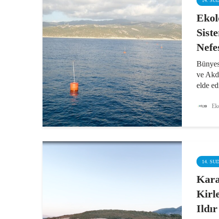
14. SU
Ekol
Sist
Nefe
Bünyesi
ve Akde
elde ed
yuva ol
koruma
Eko
Progra
şamandı
14. SU
Kara
Kirl
Ildı