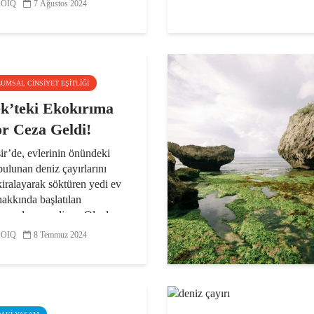
ve “mavi ormanlar” adıyla
OIQ
7 Ağustos 2024
nen deniz çayırları gibi
’in doğal...
LUMSAL CINSIYET EŞITLIĞI
k’teki Ekokırıma
r Ceza Geldi!
ir’de, evlerinin önündeki
bulunan deniz çayırlarını
iralayarak söktüren yedi ev
hakkında başlatılan
urma devam ediyor. Olayla
olarak kepçe operatörüne,
OIQ
8 Temmuz 2024
.