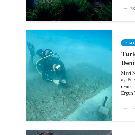
ekosist
EK
habitat
aşan bi
ormanla
yavrula
14. SU
Türk
Deni
Mavi N
ayağınd
deniz ç
Ergün 
çalışma
bulunan
EK
yaşında