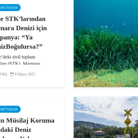
DAKI YAŞAM
e STK’larından
ara Denizi için
panya: “Ya
izBoğulursa?”
’deki sivil toplum
şları (STK), Marmara
nde tekrarlayan ve her
OIQ
8 Mayıs 2025
ün etkisini artıran müsilaj
na dikkat çekmek ve çözüm
çalışmaların hayata
mesini sağlamak amacıyla
...
DAKI YAŞAM
n Müsilaj Koruma
ndaki Deniz