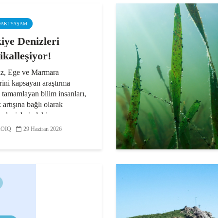
DAKI YAŞAM
iye Denizleri
ikalleşiyor!
z, Ege ve Marmara
rini kapsayan araştırma
i tamamlayan bilim insanları,
k artışına bağlı olarak
 denizlerindeki
lleşme eğiliminin sürdüğünü
OIQ
29 Haziran 2026
edi. Farklı noktalarda