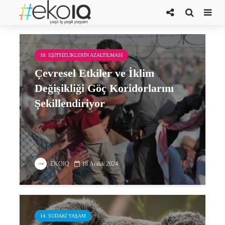
doğal felaket
10. EŞITSIZLIKLERIN AZALTILMASI
Çevresel Etkiler ve İklim
Değişikliği Göç Koridorlarını
Şekillendiriyor
EKOIQ
18 Aralık 2024
14. SUDAKI YAŞAM