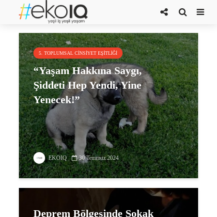
Dört Ayaklı Şehir
5. TOPLUMSAL CINSIYET EŞITLIĞI
“Yaşam Hakkına Saygı,
Şiddeti Hep Yendi, Yine
Yenecek!”
EKOIQ
30 Temmuz 2024
Deprem Bölgesinde Sokak