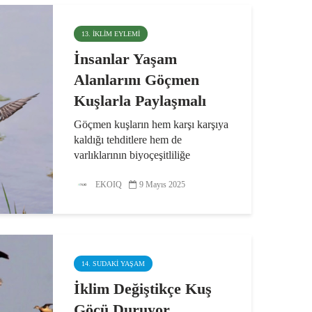
13. İKLIM EYLEMI
İnsanlar Yaşam
Alanlarını Göçmen
Kuşlarla Paylaşmalı
Göçmen kuşların hem karşı karşıya
kaldığı tehditlere hem de
varlıklarının biyoçeşitliliğe
sağladığı faydalara dikkat çekerek
korumaya yönelik uygulamaları
EKOIQ
9 Mayıs 2025
teşvik etmeyi amaçlayan Dünya
Göçmen Kuşlar Günü’nün bu
yılki...
14. SUDAKI YAŞAM
İklim Değiştikçe Kuş
Göçü Duruyor