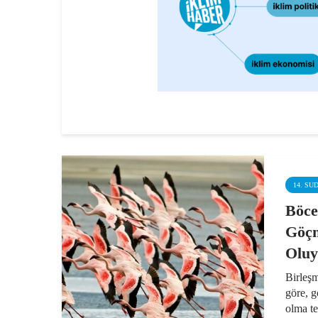
14. SU
Böce
Göçm
Oluy
Birleşm
göre, g
olma te