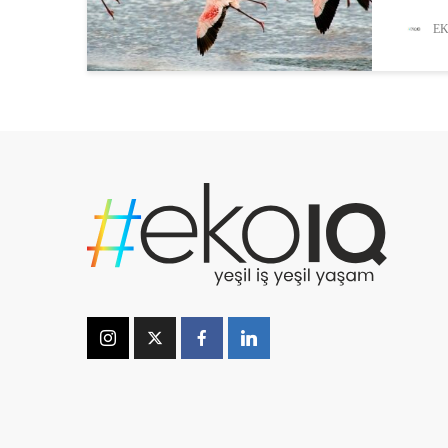
türlerd
tehditl
EK
amacıy
Göçmen