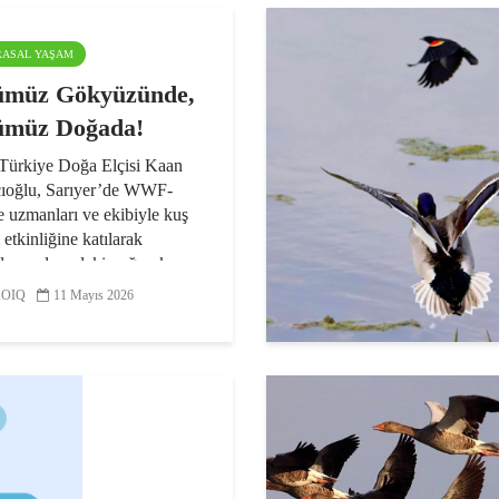
ARASAL YAŞAM
ümüz Gökyüzünde,
ümüz Doğada!
rkiye Doğa Elçisi Kaan
ıoğlu, Sarıyer’de WWF-
 uzmanları ve ekibiyle kuş
etkinliğine katılarak
ul semalarındaki yoğun kuş
takip etti. Vatandaş
OIQ
11 Mayıs 2026
in kuşları korumadaki