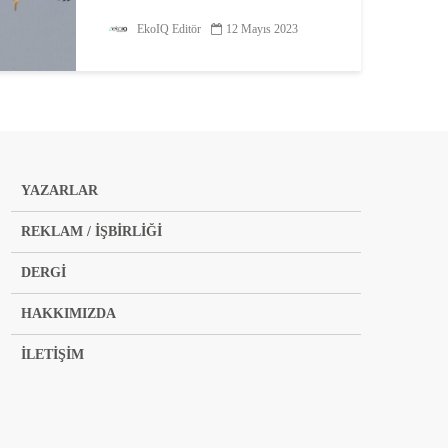
Göçmen Kuşlar Günü’nün teması
EkoIQ Editör
12 Mayıs 2023
“Su: Kuşların Hayatını Sürdürmek”
olarak belirlendi. Küresel olarak
sulak ekosistemler giderek daha
fazla tehditle karşı karşıya...
YAZARLAR
REKLAM / İŞBİRLİĞİ
DERGİ
HAKKIMIZDA
İLETİŞİM