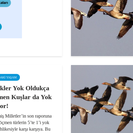
DAKI YAŞAM
kler Yok Oldukça
en Kuşlar da Yok
or!
iş Milletler’in son raporuna
öçmen türlerin 5’te 1’i yok
hlikesiyle karşı karşıya. Bu