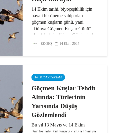
14 Ekim tarihi, biyoçeşitlilik için
hayati bir öneme sahip olan
göçmen kuşların günü, yani
“Dünya Göçmen Kuşlar Günü”
olarak kabul ediliyor. Günümüzde
insan kaynaklı etkenler nedeniyle
EKOIQ
14 Ekim 2024
yaşamları tehdit altında olan...
14. SUDAKI YAŞAM
Göçmen Kuşlar Tehdit
Altında: Türlerinin
Yarısında Düşüş
Gözlemlendi
Bu yıl 13 Mayıs ve 14 Ekim
günlerinde kutlanacak olan Dünya