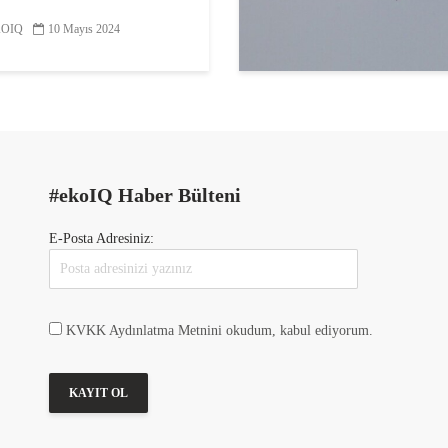
en biri olan kuşların yaşadığı
ere karşı duyarlılığı artırmak
OIQ
10 Mayıs 2024
la belirlenen “Dünya
...
#ekoIQ Haber Bülteni
E-Posta Adresiniz:
KVKK Aydınlatma Metnini okudum, kabul ediyorum.