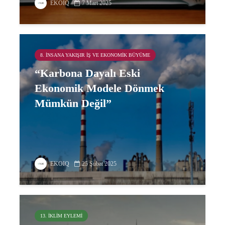
EKOIQ
7 Mart 2025
8. İNSANA YAKIŞIR İŞ VE EKONOMIK BÜYÜME
“Karbona Dayalı Eski
Ekonomik Modele Dönmek
Mümkün Değil”
EKOIQ
25 Şubat 2025
13. İKLIM EYLEMI