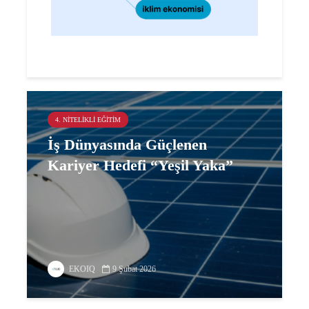
4. NITELIKLI EĞITIM
İş Dünyasında Güçlenen
Kariyer Hedefi “Yeşil Yaka”
EKOIQ
9 Şubat 2026