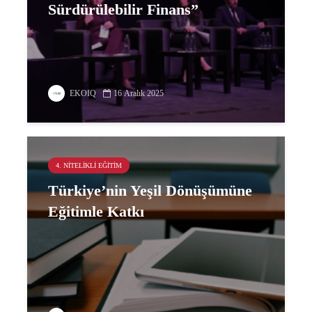
Sürdürülebilir Finans”
EKOIQ
16 Aralık 2025
4. NITELIKLI EĞITIM
Türkiye’nin Yeşil Dönüşümüne
Eğitimle Katkı