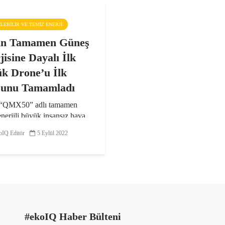
ŞILEBILIR VE TEMIZ ENERJI
in Tamamen Güneş
jisine Dayalı İlk
k Drone’u İlk
unu Tamamladı
 “QMX50” adlı tamamen
nerjili büyük insansız hava
n yüksek irtifada keşif,
IQ Editör
5 Eylül 2022
angınlarını izleme,
rik çevre izleme, coğrafi
ama ve iletişim rölesi gibi
r üstlenmesi...
#ekoIQ Haber Bülteni