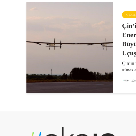
7. ERI
Çin’
Ener
Büyü
Uçuş
Çin’in
güneş e
aracını
Eko
orman y
atmosfe
harital
görevle