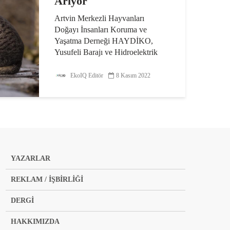
Arıyor
Artvin Merkezli Hayvanları
Doğayı İnsanları Koruma ve
Yaşatma Derneği HAYDİKO,
Yusufeli Barajı ve Hidroelektrik
Santralı’nın aktif olmasıyla birlikte
sular altında kalacak bölgede, sayısı
EkoIQ Editör
8 Kasım 2022
yaklaşık olarak 1.000’i bulan...
YAZARLAR
REKLAM / İŞBİRLİĞİ
DERGİ
HAKKIMIZDA