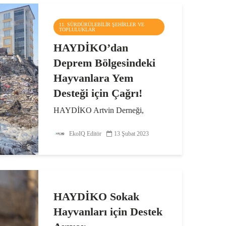
11. SÜRDÜRÜLEBILIR ŞEHIRLER VE
TOPLULUKLAR
HAYDİKO’dan
Deprem Bölgesindeki
Hayvanlara Yem
Desteği için Çağrı!
HAYDİKO Artvin Derneği,
depremden etkilenen köylerdeki
büyük ve küçükbaş hayvanlara
EkoIQ Editör
13 Şubat 2023
yem desteği sağlamak üzere yardım
kampanyası düzenliyor.
Hayvanları, Doğayı, İnsanları
Koruma ve Yaşatma Derneği
(HAYDİKO)...
HAYDİKO Sokak
Hayvanları için Destek