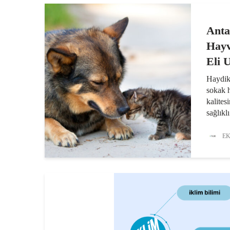
Anta
Hayv
Eli 
Haydik
sokak 
kalites
sağlıkl
amacıyl
ve teda
EK
Haydik