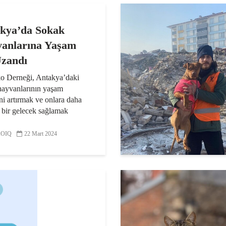
kya’da Sokak
anlarına Yaşam
Uzandı
o Derneği, Antakya’daki
hayvanlarının yaşam
ini artırmak ve onlara daha
ı bir gelecek sağlamak
a kapsamlı bir kısırlaştırma
vi operasyonu başlattı.
OIQ
22 Mart 2024
o’dan yapılan...