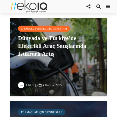
Hibrit Araçlar
9. SANAYI, YENILIKÇILIK VE ALTYAPI
Dünyada ve Türkiye’de
Elektrikli Araç Satışlarında
İstikrarlı Artış
EKOIQ
4 Haziran 2025
17. AMAÇLAR IÇIN ORTAKLIKLAR