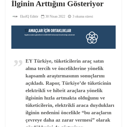
İlginin Arttığını Gösteriyor
EkoIQ Editör
30 Nisan 2022
3 okuma süresi
EY Türkiye, tüketicilerin araç satın
alma tercih ve önceliklerine yönelik
kapsamlı araştırmasının sonuçlarını
açıkladı. Rapor, Türkiye’de tüketicinin
elektrikli ve hibrit araçlara yönelik
ilgisinin hızla artmakta olduğunu ve
tüketicilerin, elektrikli araca duydukları
ilginin nedenini öncelikle “bu araçların
çevreye daha az zarar vermesi” olarak