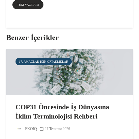
TÜM YAZILARI
Benzer İçerikler
17. AMAÇLAR IÇIN ORTAKLIKLAR
COP31 Öncesinde İş Dünyasına
İklim Terminolojisi Rehberi
EKOIQ
27 Temmuz 2026