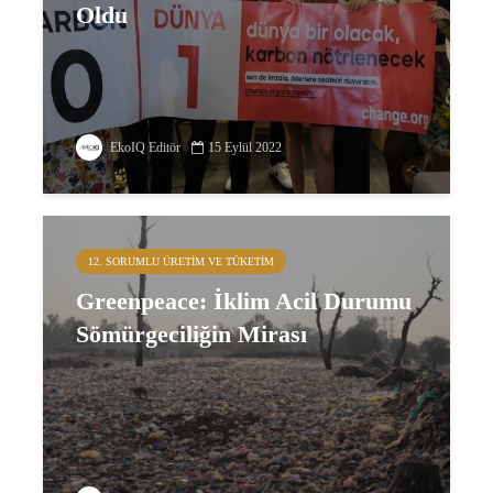
Oldu
EkoIQ Editör
15 Eylül 2022
12. SORUMLU ÜRETIM VE TÜKETIM
Greenpeace: İklim Acil Durumu
Sömürgeciliğin Mirası