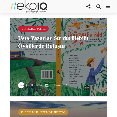
iklim acil durumu
4. NITELIKLI EĞITIM
Usta Yazarlar Sürdürülebilir
Öykülerde Buluştu
EkoIQ Editör
13 Kasım 2023
12. SORUMLU ÜRETIM VE TÜKETIM