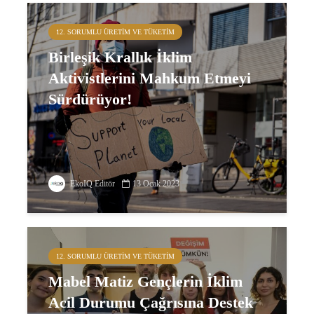
12. SORUMLU ÜRETIM VE TÜKETIM
Birleşik Krallık İklim
Aktivistlerini Mahkum Etmeyi
Sürdürüyor!
EkoIQ Editör
13 Ocak 2023
12. SORUMLU ÜRETIM VE TÜKETIM
Mabel Matiz Gençlerin İklim
Acil Durumu Çağrısına Destek