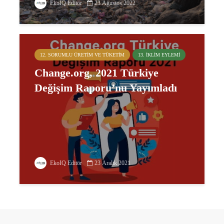
EkoIQ Editör
23 Ağustos 2022
12. SORUMLU ÜRETIM VE TÜKETIM
13. İKLIM EYLEMI
Change.org, 2021 Türkiye
Değişim Raporu’nu Yayımladı
EkoIQ Editör
23 Aralık 2021