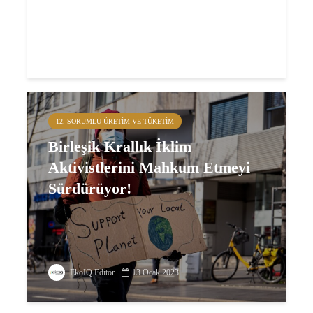
12. SORUMLU ÜRETIM VE TÜKETIM
Birleşik Krallık İklim
Aktivistlerini Mahkum Etmeyi
Sürdürüyor!
EkoIQ Editör
13 Ocak 2023