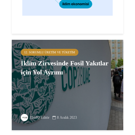
12. SORUMLU ÜRETIM VE TÜKETIM
İklim Zirvesinde Fosil Yakıtlar
için Yol Ayrımı
EkoIQ Editör
8 Aralık 2023