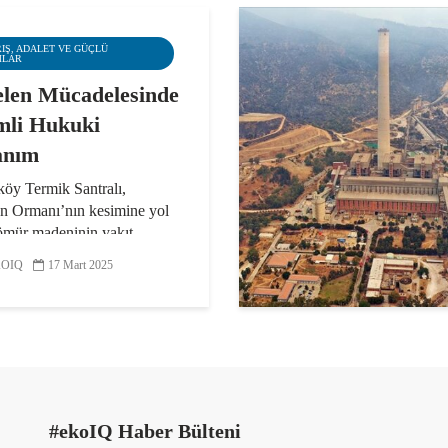
RIŞ, ADALET VE GÜÇLÜ
MLAR
len Mücadelesinde
li Hukuki
anım
öy Termik Santralı,
n Ormanı’nın kesimine yol
ömür madeninin yakıt
ğı iki termik santraldan biri.
OIQ
17 Mart 2025
arının kesilmesini
mek için 2019 yılından bu
renen İkizköylüler, aynı...
#ekoIQ Haber Bülteni