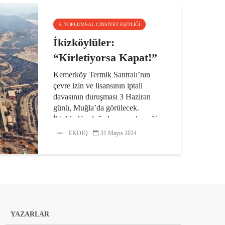
5. TOPLUMSAL CINSIYET EŞITLIĞI
İkizköylüler:
“Kirletiyorsa Kapat!”
Kemerköy Termik Santralı’nın
çevre izin ve lisansının iptali
davasının duruşması 3 Haziran
günü, Muğla’da görülecek.
İkizköy’ün doğa koruma derneği
KARDOK, dava öncesinde bir
EKOIQ
31 Mayıs 2024
açıklama yaptı. Açıklamada YK
Enerji’nin...
YAZARLAR