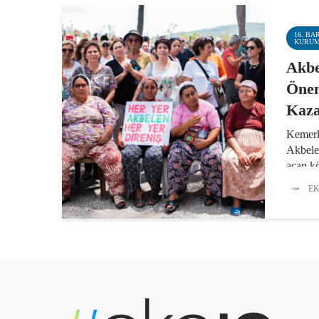
16. BA
KURU
Akbe
Önem
Kaz
Kemerk
Akbele
açan k
sağladı
EK
Ormanl
engelle
yana di