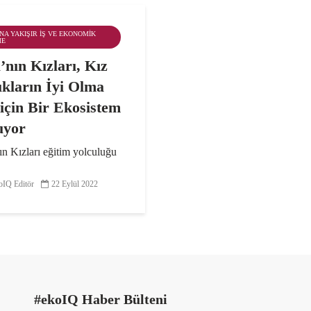
ANA YAKIŞIR İŞ VE EKONOMIK
ME
’nın Kızları, Kız
kların İyi Olma
 için Bir Ekosistem
uyor
n Kızları eğitim yolculuğu
yılı geride bıraktı. Koç
g Yönetim Kurulu Üyesi
IQ Editör
22 Eylül 2022
ıraç, “Günümüzde kız
r, yoksulluktan iklim krizine
irçok yıkıcı sorunun tam
da yer alıyor. Bu...
#ekoIQ Haber Bülteni