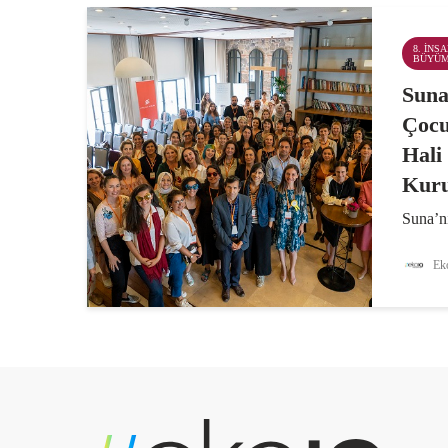
8. İNS
BÜYÜ
Suna
Çocu
Hali
Kur
Suna’nı
da bir 
Holdin
Eko
İpek K
çocukla
kadar b
ortasın