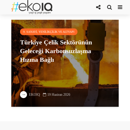
kömür bazlı üretim
9. SANAYI, YENILIKÇILIK VE ALTYAPI
Türkiye Çelik Sektörünün
Geleceği Karbonsuzlaşma
Hızına Bağlı
EKOIQ
19 Haziran 2026