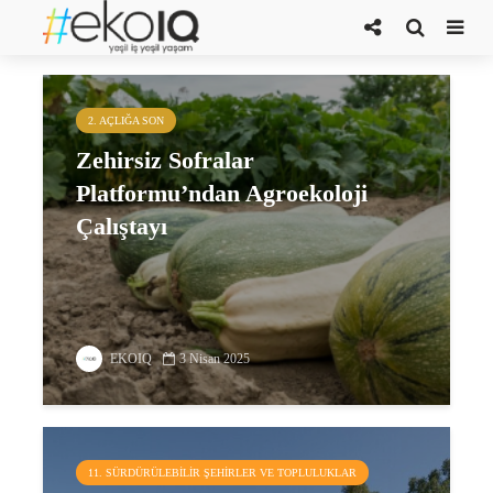
Mimarlar Odası
2. AÇLIĞA SON
Zehirsiz Sofralar
Platformu’ndan Agroekoloji
Çalıştayı
EKOIQ
3 Nisan 2025
11. SÜRDÜRÜLEBILIR ŞEHIRLER VE TOPLULUKLAR