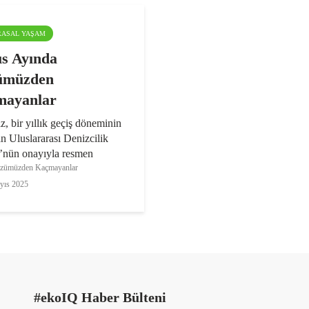
ARASAL YAŞAM
s Ayında
ümüzden
mayanlar
, bir yıllık geçiş döneminin
n Uluslararası Denizcilik
’nün onayıyla resmen
n Kontrol Alanı (ECA) ilan
ümüzden Kaçmayanlar
; 2025 yılı sonunda COP30
yıs 2025
onferansına ev sahipliği
 olan Brezilya...
#ekoIQ Haber Bülteni