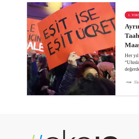
1. YO
Ayrı
Taah
Maa
Her yıl
“Ulusla
değerde
ödenme
çabalar
Eko
yandan 
Birleşm