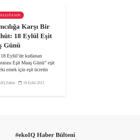
KSULLUĞA SON
mcılığa Karşı Bir
hüt: 18 Eylül Eşit
ş Günü
 18 Eylül’de kutlanan
rarası Eşit Maaş Günü” eşit
ki emek için eşit ücretin
sine yönelik süregelen
ı temsil ediyor. Diğer
IQ Editör
18 Eylül 2023
bu uluslararası gün ile
iş Milletler’in...
#ekoIQ Haber Bülteni