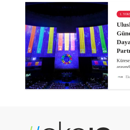
1. YO
Ulus
Güne
Daya
Part
Küresel
arasınd
Güney-
Eko
ülkeler
sosyal,
alanlar
Uluslar