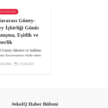
KSULLUĞA SON
lararası Güney-
y İşbirliği Günü:
nışma, Eşitlik ve
nerlik
 Güney ülkeleri ve halkları
aki dayanışmayı ifade eden
Güney işbirliği; Güney
IQ Editör
12 Eylül 2023
i arasında siyasi, ekonomik,
 kültürel, çevresel ve teknik
da olabiliyor. 12 Eylül
arası...
#ekoIQ Haber Bülteni