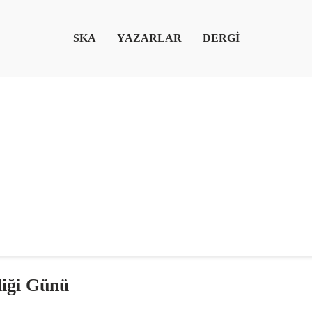
SKA
YAZARLAR
DERGİ
liği Günü