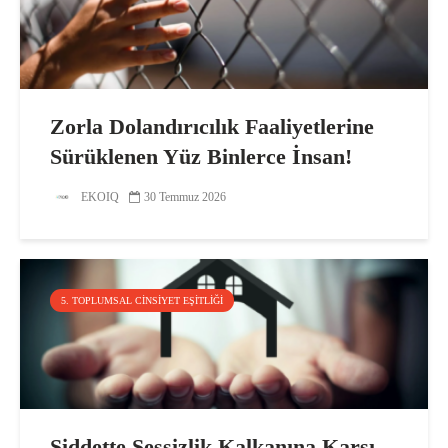
Zorla Dolandırıcılık Faaliyetlerine
Sürüklenen Yüz Binlerce İnsan!
EKOIQ
30 Temmuz 2026
5. TOPLUMSAL CINSIYET EŞITLIĞI
Şiddette Sessizlik Kalkanına Karşı