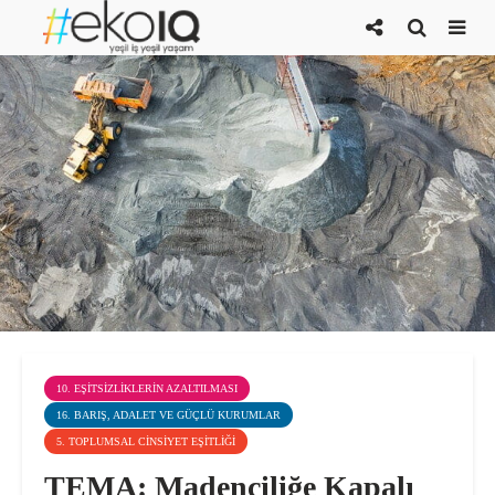
10. EŞITSIZLIKLERIN AZALTILMASI
16. BARIŞ, ADALET VE GÜÇLÜ KURUMLAR
5. TOPLUMSAL CINSIYET EŞITLIĞI
TEMA: Madenciliğe Kapalı