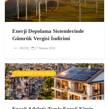
Enerji Depolama Sistemlerinde
Gümrük Vergisi İndirimi
EKOIQ
17 Temmuz 2026
7. ERIŞILEBILIR VE TEMIZ ENERJI
Enerji Adaleti: Temiz Enerji Kimin