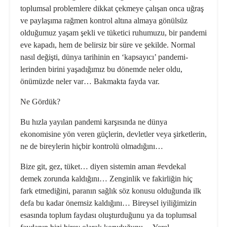
toplumsal problemlere dikkat çekmeye çalışan onca uğraş
ve paylaşıma rağmen kontrol altına almaya gönülsüz
olduğu­muz yaşam şekli ve tüketici ruhumuzu, bir pandemi
eve kapadı, hem de belirsiz bir süre ve şekilde. Normal
nasıl değişti, dünya tarihinin en ‘kapsayıcı’ pandemi­
lerinden birini yaşadığımız bu dönemde neler oldu,
önümüzde neler var… Bak­makta fayda var.
Ne Gördük?
Bu hızla yayılan pandemi karşısında ne dünya
ekonomisine yön veren güçlerin, devletler veya şirketlerin,
ne de bireyle­rin hiçbir kontrolü olmadığını…
Bize git, gez, tüket… diyen sistemin aman #evdekal
demek zorunda kaldı­ğını… Zenginlik ve fakirliğin hiç
fark etmediğini, paranın sağlık söz konusu olduğunda ilk
defa bu kadar önemsiz kaldığını… Bireysel iyiliğimizin
esa­sında toplum faydası oluşturduğunu ya da toplumsal