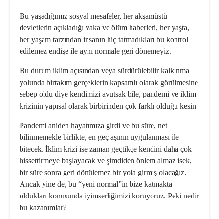
Bu yaşadığımız sosyal mesafeler, her akşamüstü
devletlerin açıkladığı vaka ve ölüm haberleri, her yaşta,
her yaşam tarzından insanın hiç tatmadıkları bu kontrol
edilemez endişe ile aynı norma­le geri dönemeyiz.
Bu durum iklim açısından veya sürdü­rülebilir kalkınma
yolunda birtakım ger­çeklerin kapsamlı olarak görülmesine
sebep oldu diye kendimizi avutsak bile, pandemi ve iklim
krizinin yapısal olarak birbirinden çok farklı olduğu kesin.
Pandemi aniden hayatımıza girdi ve bu süre, net
bilinmemekle birlikte, en geç aşının uygulanması ile
bitecek. İklim kri­zi ise zaman geçtikçe kendini daha çok
hissettirmeye başlayacak ve şimdiden önlem almaz isek,
bir süre sonra geri dö­nülemez bir yola girmiş olacağız.
Ancak yine de, bu “yeni normal”in bize katmak­ta
oldukları konusunda iyimserliğimizi koruyoruz. Peki nedir
bu kazanımlar?