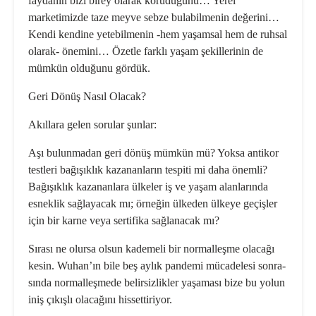
faydanın bizi birey olarak koruduğunu… Yerel
marketimizde taze meyve sebze bulabilmenin değerini…
Kendi kendine yetebilmenin -hem ya­şamsal hem de ruhsal
olarak- önemi­ni… Özetle farklı yaşam şekillerinin de
mümkün olduğunu gördük.
Geri Dönüş Nasıl Olacak?
Akıllara gelen sorular şunlar:
Aşı bulunmadan geri dönüş mümkün mü? Yoksa antikor
testleri bağışıklık kazananların tespiti mi daha önemli?
Bağışıklık kazananlara ülkeler iş ve ya­şam alanlarında
esneklik sağlayacak mı; örneğin ülkeden ülkeye geçişler
için bir karne veya sertifika sağlanacak mı?
Sırası ne olursa olsun kademeli bir nor­malleşme olacağı
kesin. Wuhan’ın bile beş aylık pandemi mücadelesi sonra­
sında normalleşmede belirsizlikler yaşa­ması bize bu yolun
iniş çıkışlı olacağını hissettiriyor.