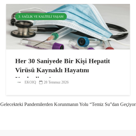
3. SAĞLIK VE KALITELI YAŞAM
Her 30 Saniyede Bir Kişi Hepatit
Virüsü Kaynaklı Hayatını
Kaybediyor!
EKOIQ
28 Temmuz 2026
Gelecekteki Pandemilerden Korunmanın Yolu “Temiz Su”dan Geçiyor