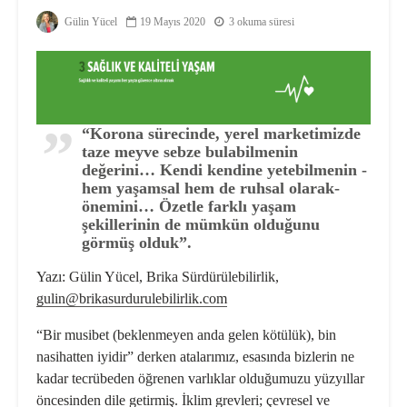
Gülin Yücel
19 Mayıs 2020
3 okuma süresi
“Korona sürecinde, yerel marketimizde
taze meyve sebze bulabilmenin
değerini… Kendi kendine yetebilmenin -
hem ya­şamsal hem de ruhsal olarak-
önemi­ni… Özetle farklı yaşam
şekillerinin de mümkün olduğunu
görmüş olduk”.
Yazı: Gülin Yücel, Brika Sürdürülebilirlik,
gulin@brikasurdurulebilirlik.com
“Bir musibet (beklenmeyen anda gelen kötülük), bin
nasihatten iyidir” derken atalarımız, esasında bizlerin ne
kadar tecrübeden öğrenen varlıklar ol­duğumuzu yüzyıllar
öncesinden dile getirmiş. İklim grevleri; çevresel ve