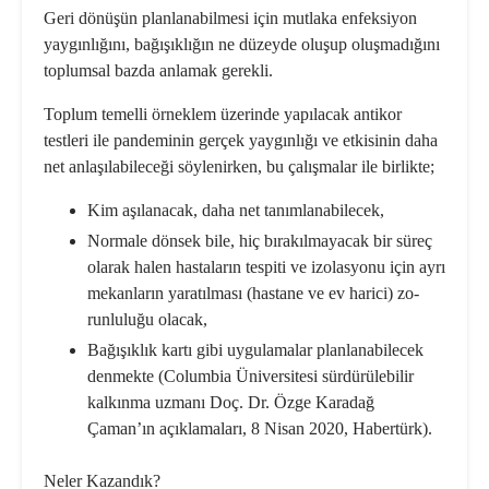
Geri dönüşün planlanabilmesi için mut­laka enfeksiyon
yaygınlığını, bağışıklığın ne düzeyde oluşup oluşmadığını
top­lumsal bazda anlamak gerekli.
Toplum temelli örneklem üzerinde ya­pılacak antikor
testleri ile pandeminin gerçek yaygınlığı ve etkisinin daha
net anlaşılabileceği söylenirken, bu çalışma­lar ile birlikte;
Kim aşılanacak, daha net tanımlana­bilecek,
Normale dönsek bile, hiç bırakılma­yacak bir süreç
olarak halen hastaların tespiti ve izolasyonu için ayrı
mekanla­rın yaratılması (hastane ve ev harici) zo­
runluluğu olacak,
Bağışıklık kartı gibi uygulamalar plan­lanabilecek
denmekte (Columbia Üni­versitesi sürdürülebilir
kalkınma uzma­nı Doç. Dr. Özge Karadağ
Çaman’ın açıklamaları, 8 Nisan 2020, Habertürk).
Neler Kazandık?