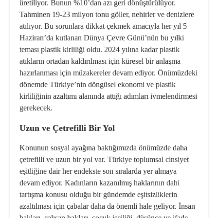
üretiliyor. Bunun %10’dan azı geri dönüştürülüyor.
Tahminen 19-23 milyon tonu göller, nehirler ve denizlere
atılıyor. Bu sorunlara dikkat çekmek amacıyla her yıl 5
Haziran’da kutlanan Dünya Çevre Günü’nün bu yılki
teması plastik kirliliği oldu. 2024 yılına kadar plastik
atıkların ortadan kaldırılması için küresel bir anlaşma
hazırlanması için müzakereler devam ediyor. Önümüzdeki
dönemde Türkiye’nin döngüsel ekonomi ve plastik
kirliliğinin azaltımı alanında attığı adımları ivmelendirmesi
gerekecek.
Uzun ve Çetrefilli Bir Yol
Konunun sosyal ayağına baktığımızda önümüzde daha
çetrefilli ve uzun bir yol var. Türkiye toplumsal cinsiyet
eşitliğine dair her endekste son sıralarda yer almaya
devam ediyor. Kadınların kazanılmış haklarının dahi
tartışma konusu olduğu bir gündemde eşitsizliklerin
azaltılması için çabalar daha da önemli hale geliyor. İnsan
hakları, çalışan hakları, çocuk işçiliği, düşünce ve ifade