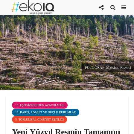
FOTOĞRAF: Massimo Rivenci
10. EŞITSIZLIKLERIN AZALTILMASI
16. BARIŞ, ADALET VE GÜÇLÜ KURUMLAR
5. TOPLUMSAL CINSIYET EŞITLIĞI
Yeni Yüzyıl Resmin Tamamını