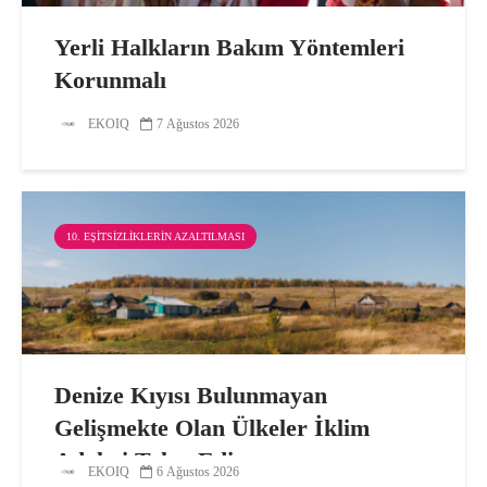
Yerli Halkların Bakım Yöntemleri
Korunmalı
EKOIQ
7 Ağustos 2026
10. EŞITSIZLIKLERIN AZALTILMASI
Denize Kıyısı Bulunmayan
Gelişmekte Olan Ülkeler İklim
Adaleti Talep Ediyor
EKOIQ
6 Ağustos 2026