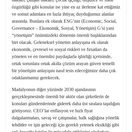
özgürlüğü gibi konular ise yine en az ilerleme kat ettiğimiz
ve somut adımlara en fazla ihtiyaç duyduğumuz alanlar
arasında. Bunlara ek olarak ESG’nin (Economic, Social,
Governance – Ekonomik, Sosyal, Yönetişim) G’si yani
“yönetişim” önümüzdeki dönemin önemli başlıklarından
biri olacak. Geleneksel yönetim anlayışına ek olarak
ekonomik, çevresel ve sosyal riskleri ve fırsatları da
yöneten ve en önemlisi paydaşlarla işbirliği içerisinde,
ortak sorunlara ortak akılla çözüm arayan güven temelli
bir yönetişim anlayışını nasıl tesis edeceğimize daha çok
odaklanmamız gerekecek.
Madalyonun diğer yüzünde 2030 ajandasının
gerçekleşmesinde önemli bir aktör olan şirketlerin de
konuları gündemlerinde giderek daha üst sıralara taşıdığını
görüyoruz. CEO’lar enflasyon ve hızlı fiyat
dalgalanmaları, savaş ve çatışmalar, halk sağlığına yönelik
tehditler ve işin geleceği için gerekli yetenek eksikliği gibi
çok boyutlu krizler ile mücadele ettiklerini söylerken,