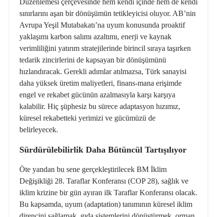
Düzenlemesi çerçevesinde hem kendi içinde hem de kendi
sınırlarını aşan bir dönüşümün tetikleyicisi oluyor. AB’nin
Avrupa Yeşil Mutabakatı’na uyum konusunda proaktif
yaklaşımı karbon salımı azaltımı, enerji ve kaynak
verimliliğini yatırım stratejilerinde birincil sıraya taşırken
tedarik zincirlerini de kapsayan bir dönüşümünü
hızlandıracak. Gerekli adımlar atılmazsa, Türk sanayisi
daha yüksek üretim maliyetleri, finans-mana erişimde
engel ve rekabet gücünün azalmasıyla karşı karşıya
kalabilir. Hiç şüphesiz bu sürece adaptasyon hızımız,
küresel rekabetteki yerimizi ve gücümüzü de
belirleyecek.
Sürdürülebilirlik Daha Bütüncül Tartışılıyor
Öte yandan bu sene gerçekleştirilecek BM İklim
Değişikliği 28. Taraflar Konferansı (COP 28), sağlık ve
iklim krizine bir gün ayıran ilk Taraflar Konferansı olacak.
Bu kapsamda, uyum (adaptation) tanımının küresel iklim
direncini sağlamak, gıda sistemlerini dönüştürmek, orman