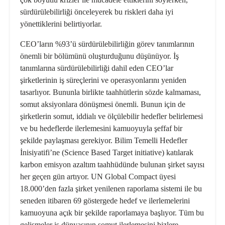
sürdürülebilirliği önceleyerek bu riskleri daha iyi
yönettiklerini belirtiyorlar.
CEO’ların %93’ü sürdürülebilirliğin görev tanımlarının
önemli bir bölümünü oluşturduğunu düşünüyor. İş
tanımlarına sürdürülebilirliği dahil eden CEO’lar
şirketlerinin iş süreçlerini ve operasyonlarını yeniden
tasarlıyor. Bununla birlikte taahhütlerin sözde kalmaması,
somut aksiyonlara dönüşmesi önemli. Bunun için de
şirketlerin somut, iddialı ve ölçülebilir hedefler belirlemesi
ve bu hedeflerde ilerlemesini kamuoyuyla şeffaf bir
şekilde paylaşması gerekiyor. Bilim Temelli Hedefler
İnisiyatifi’ne (Science Based Target initiative) katılarak
karbon emisyon azaltım taahhüdünde bulunan şirket sayısı
her geçen gün artıyor. UN Global Compact üyesi
18.000’den fazla şirket yenilenen raporlama sistemi ile bu
seneden itibaren 69 göstergede hedef ve ilerlemelerini
kamuoyuna açık bir şekilde raporlamaya başlıyor. Tüm bu
gelişmeler iş dünyasının somut ilerlemesini bizlere