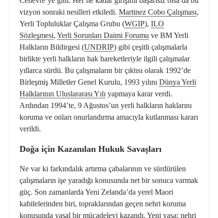
Cenevre’ye gitti. Her ne kadar girişimi başarısız olsa da bu
vizyon sonraki nesilleri etkiledi.
Martinez Cobo Çalışması
,
Yerli Topluluklar Çalışma Grubu (
WGIP
),
ILO
Sözleşmesi
,
Yerli Sorunları Daimi Forumu
ve BM Yerli
Halkların Bildirgesi (
UNDRIP
) gibi çeşitli çalışmalarla
birlikte yerli halkların hak hareketleriyle ilgili çalışmalar
yıllarca sürdü. Bu çalışmaların bir çıktısı olarak 1992’de
Birleşmiş Milletler Genel Kurulu, 1993 yılını
Dünya Yerli
Halklarının Uluslararası Yılı
yapmaya karar verdi.
Ardından 1994’te, 9 Ağustos’un yerli halkların haklarını
koruma ve onları onurlandırma amacıyla kutlanması kararı
verildi.
Doğa için Kazanılan Hukuk Savaşları
Ne var ki farkındalık artırma çabalarının ve sürdürülen
çalışmaların işe yaradığı konusunda net bir sonuca varmak
güç. Son zamanlarda Yeni Zelanda’da yerel Maori
kabilelerinden biri, topraklarından geçen nehri koruma
konusunda
yasal bir mücadeleyi kazandı
. Yeni yasa; nehri