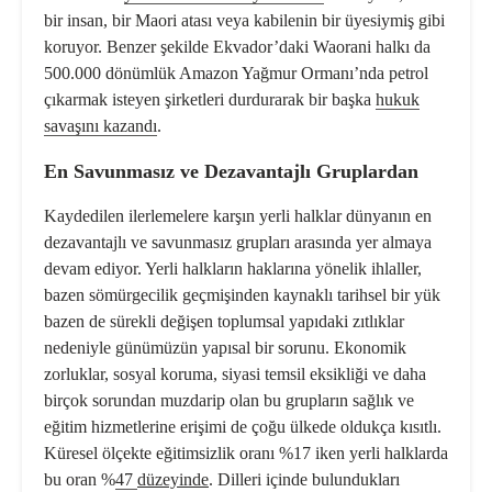
bir insan, bir Maori atası veya kabilenin bir üyesiymiş gibi
koruyor. Benzer şekilde Ekvador’daki Waorani halkı da
500.000 dönümlük Amazon Yağmur Ormanı’nda petrol
çıkarmak isteyen şirketleri durdurarak bir başka
hukuk
savaşını kazandı
.
En Savunmasız ve Dezavantajlı Gruplardan
Kaydedilen ilerlemelere karşın yerli halklar dünyanın en
dezavantajlı ve savunmasız grupları arasında yer almaya
devam ediyor. Yerli halkların haklarına yönelik ihlaller,
bazen sömürgecilik geçmişinden kaynaklı tarihsel bir yük
bazen de sürekli değişen toplumsal yapıdaki zıtlıklar
nedeniyle günümüzün yapısal bir sorunu. Ekonomik
zorluklar, sosyal koruma, siyasi temsil eksikliği ve daha
birçok sorundan muzdarip olan bu grupların sağlık ve
eğitim hizmetlerine erişimi de çoğu ülkede oldukça kısıtlı.
Küresel ölçekte eğitimsizlik oranı %17 iken yerli halklarda
bu oran %
47
düzeyinde
. Dilleri içinde bulundukları