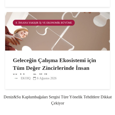
8. İNSANA YAKIŞIR İŞ VE EKONOMIK BÜYÜME
Geleceğin Çalışma Ekosistemi için
Tüm Değer Zincirlerinde İnsan
Hakları Politikası
EKOIQ
6 Ağustos 2026
Deniz&Su Kaplumbağaları Sergisi Türe Yönelik Tehditlere Dikkat
Çekiyor