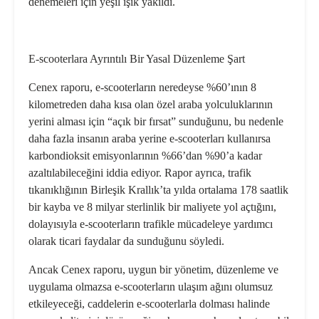
denemeleri için yeşil ışık yakıldı.
E-scooterlara Ayrıntılı Bir Yasal Düzenleme Şart
Cenex raporu, e-scooterların neredeyse %60’ının 8
kilometreden daha kısa olan özel araba yolculuklarının
yerini alması için “açık bir fırsat” sunduğunu, bu nedenle
daha fazla insanın araba yerine e-scooterları kullanırsa
karbondioksit emisyonlarının %66’dan %90’a kadar
azaltılabileceğini iddia ediyor. Rapor ayrıca, trafik
tıkanıklığının Birleşik Krallık’ta yılda ortalama 178 saatlik
bir kayba ve 8 milyar sterlinlik bir maliyete yol açtığını,
dolayısıyla e-scooterların trafikle mücadeleye yardımcı
olarak ticari faydalar da sunduğunu söyledi.
Ancak Cenex raporu, uygun bir yönetim, düzenleme ve
uygulama olmazsa e-scooterların ulaşım ağını olumsuz
etkileyeceği, caddelerin e-scooterlarla dolması halinde