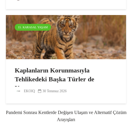
15. KARASAL YAŞAM
Kaplanların Korunmasıyla
Tehlikedeki Başka Türler de
Korunuyor
EKOIQ
30 Temmuz 2026
Pandemi Sonrası Kentlerde Değişen Ulaşım ve Alternatif Çözüm
Arayışları