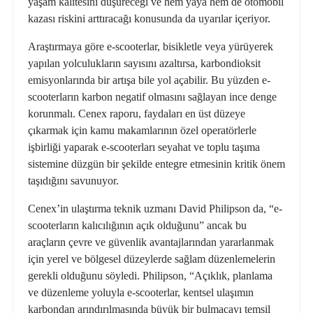
yaşam kalitesini düşüreceği ve hem yaya hem de otomobil
kazası riskini arttıracağı konusunda da uyarılar içeriyor.
Araştırmaya göre e-scooterlar, bisikletle veya yürüyerek
yapılan yolculukların sayısını azaltırsa, karbondioksit
emisyonlarında bir artışa bile yol açabilir. Bu yüzden e-
scooterların karbon negatif olmasını sağlayan ince denge
korunmalı. Cenex raporu, faydaları en üst düzeye
çıkarmak için kamu makamlarının özel operatörlerle
işbirliği yaparak e-scooterları seyahat ve toplu taşıma
sistemine düzgün bir şekilde entegre etmesinin kritik önem
taşıdığını savunuyor.
Cenex’in ulaştırma teknik uzmanı David Philipson da, “e-
scooterların kalıcılığının açık olduğunu” ancak bu
araçların çevre ve güvenlik avantajlarından yararlanmak
için yerel ve bölgesel düzeylerde sağlam düzenlemelerin
gerekli olduğunu söyledi. Philipson, “Açıklık, planlama
ve düzenleme yoluyla e-scooterlar, kentsel ulaşımın
karbondan arındırılmasında büyük bir bulmacayı temsil