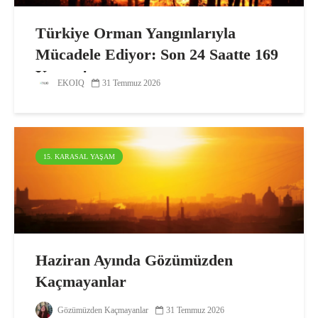
Türkiye Orman Yangınlarıyla
Mücadele Ediyor: Son 24 Saatte 169
Yangın!
EKOIQ
31 Temmuz 2026
15. KARASAL YAŞAM
Haziran Ayında Gözümüzden
Kaçmayanlar
Gözümüzden Kaçmayanlar
31 Temmuz 2026