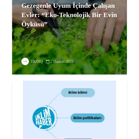
Gezegenle Uyum İçinde Çalışan
Evler: “Eko-Teknolojik Bir Evin
Öyküsü”
EKOIQ
2 Haziran 2025