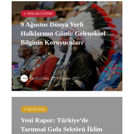
4. NITELIKLI EĞITIM
9 Ağustos Dünya Yerli
Halklarının Günü: Geleneksel
Bilginin Koruyucuları
EkoIQ Editör
9 Ağustos 2023
2. AÇLIĞA SON
Yeni Rapor: Türkiye’de
Tarımsal Gıda Sektörü İklim