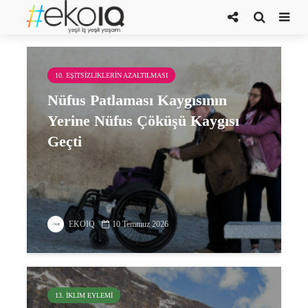
çevresel sürdürülebilirlik
10. EŞITSIZLIKLERIN AZALTILMASI
Nüfus Patlaması Kaygısının
Yerine Nüfus Çöküşü Kaygısı
Geçti
EKOIQ
10 Temmuz 2026
13. İKLIM EYLEMI