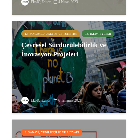
EkoIQ Editör
4 Nisan 2023
12. SORUMLU ÜRETIM VE TÜKETIM
13. İKLIM EYLEMI
Çevresel Sürdürülebilirlik ve
İnovasyon Projeleri
EkoIQ Editör
6 Temmuz 2021
9. SANAYI, YENILIKÇILIK VE ALTYAPI