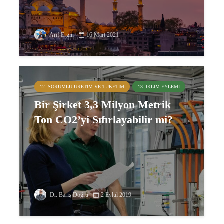
Arif Ergin
16 Mart 2021
12. SORUMLU ÜRETIM VE TÜKETIM
13. İKLIM EYLEMI
Bir Şirket 3,3 Milyon Metrik
Ton CO2’yi Sıfırlayabilir mi?
Dr. Barış Doğru
2 Eylül 2019