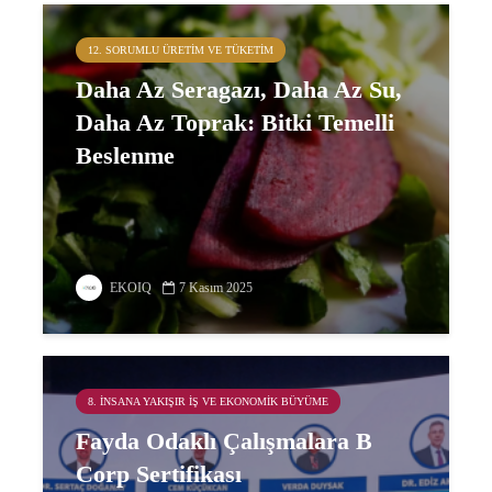
12. SORUMLU ÜRETIM VE TÜKETIM
Daha Az Seragazı, Daha Az Su,
Daha Az Toprak: Bitki Temelli
Beslenme
EKOIQ
7 Kasım 2025
8. İNSANA YAKIŞIR İŞ VE EKONOMIK BÜYÜME
Fayda Odaklı Çalışmalara B
Corp Sertifikası