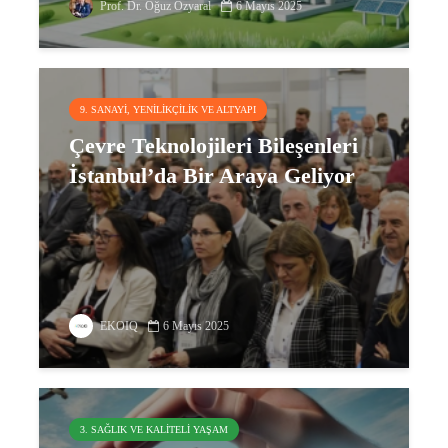
Prof. Dr. Oğuz Özyaral
6 Mayıs 2025
9. SANAYI, YENILIKÇILIK VE ALTYAPI
Çevre Teknolojileri Bileşenleri
İstanbul’da Bir Araya Geliyor
EKOIQ
6 Mayıs 2025
3. SAĞLIK VE KALITELI YAŞAM