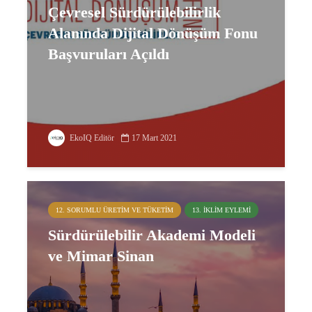
Çevresel Sürdürülebilirlik
Alanında Dijital Dönüşüm Fonu
Başvuruları Açıldı
EkoIQ Editör
17 Mart 2021
12. SORUMLU ÜRETIM VE TÜKETIM
13. İKLIM EYLEMI
Sürdürülebilir Akademi Modeli
ve Mimar Sinan