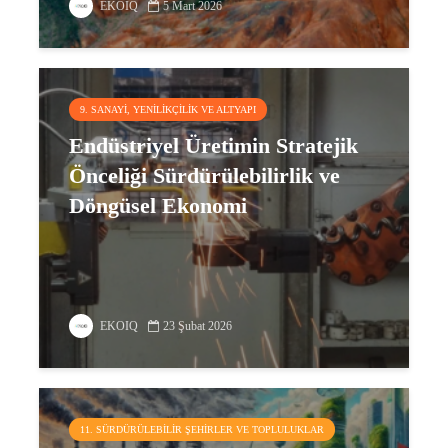
EKOIQ
5 Mart 2026
9. SANAYI, YENILIKÇILIK VE ALTYAPI
Endüstriyel Üretimin Stratejik
Önceliği Sürdürülebilirlik ve
Döngüsel Ekonomi
EKOIQ
23 Şubat 2026
11. SÜRDÜRÜLEBILIR ŞEHIRLER VE TOPLULUKLAR