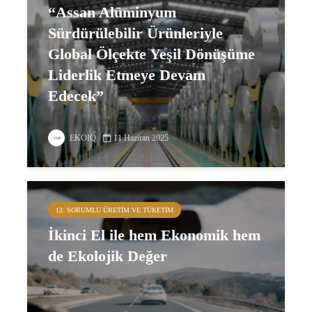
“Assan Alüminyum
Sürdürülebilir Ürünleriyle
Global Ölçekte Yeşil Dönüşüme
Liderlik Etmeye Devam
Edecek”
EKOIQ
11 Haziran 2025
12. SORUMLU ÜRETIM VE TÜKETIM
İkinci El ile hem Ekonomik hem
de Ekolojik Değer