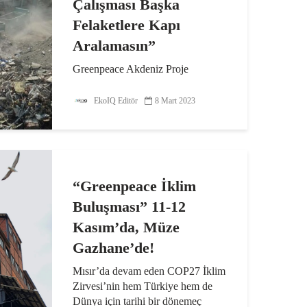
Çalışması Başka
Felaketlere Kapı
Aralamasın”
Greenpeace Akdeniz Proje
Sorumlusu Berk Butan, enkaz
kaldırma sürecinin aceleye
EkoIQ Editör
8 Mart 2023
getirilmeden, her bir aşaması
önceden düşünülerek planlanması
gerektiğini söylerken, “Aksi
durumda enkazdan başka
felaketlerin de çıkması...
“Greenpeace İklim
Buluşması” 11-12
Kasım’da, Müze
Gazhane’de!
Mısır’da devam eden COP27 İklim
Zirvesi’nin hem Türkiye hem de
Dünya için tarihi bir dönemeç