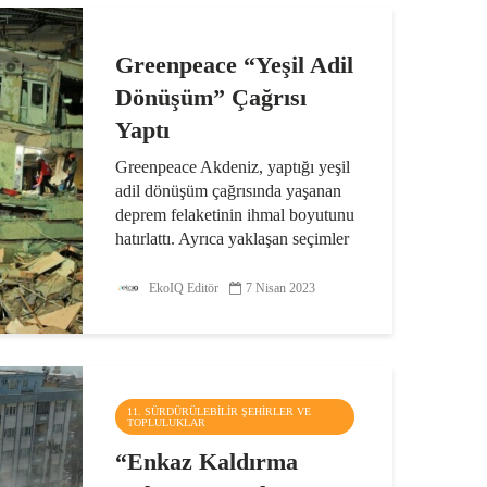
Greenpeace “Yeşil Adil
Dönüşüm” Çağrısı
Yaptı
Greenpeace Akdeniz, yaptığı yeşil
adil dönüşüm çağrısında yaşanan
deprem felaketinin ihmal boyutunu
hatırlattı. Ayrıca yaklaşan seçimler
öncesinde tüm siyasi adaylara,
çevresel yıkım ve küresel iklim
EkoIQ Editör
7 Nisan 2023
kriziyle mücadelede...
11. SÜRDÜRÜLEBILIR ŞEHIRLER VE
TOPLULUKLAR
“Enkaz Kaldırma