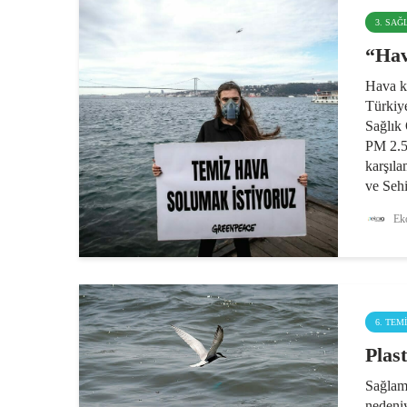
3. SAĞ
“Hav
Hava ki
Türkiy
Sağlık 
PM 2.5 
karşıla
ve Şehi
Kalites
Eko
6. TEM
Plas
Sağlam,
nedeniy