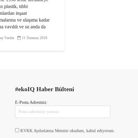
n plastik, tıbbi
nlardan inşaat
malarına ve ulaşıma kadar
na yayıldı ve şu anda da
ızın vazgeçilmez bir
ay Vardar
11 Temmuz 2018
nı oluşturuyor...
#ekoIQ Haber Bülteni
E-Posta Adresiniz:
KVKK Aydınlatma Metnini okudum, kabul ediyorum.