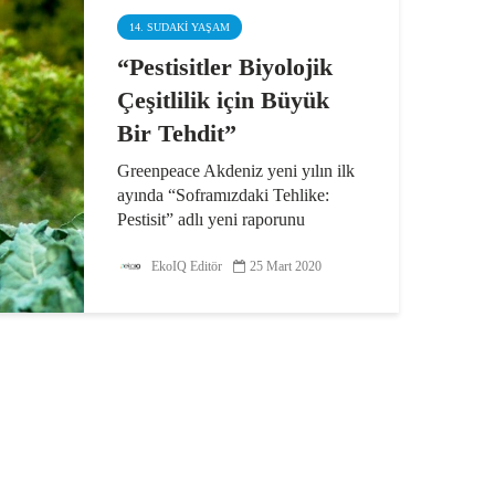
Zonguldak kömür...
14. SUDAKI YAŞAM
“Pestisitler Biyolojik
Çeşitlilik için Büyük
Bir Tehdit”
Greenpeace Akdeniz yeni yılın ilk
ayında “Soframızdaki Tehlike:
Pestisit” adlı yeni raporunu
kamuoyu ile paylaştı. Gıda
mühendisi Bülent Şık ile birlikte
EkoIQ Editör
25 Mart 2020
hazırlanan çalışma kapsamında 90
adet domates, yeşil biber ve...