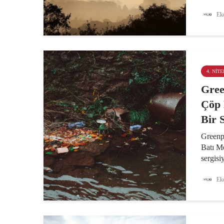
azaltma
Eko
iklim 
27. Tar
açıklan
açıklad
4. NITE
Gree
Çöp 
Bir 
Greenp
Batı Me
sergisi
neden o
dönüşü
Eko
etkile
insanla