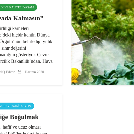
LIK VE KALITELI YAŞAM
ada Kalmasın”
rliliği karneleri
e’deki hiçbir kentin Dünya
Örgütü’nün belirlediği yıllık
sınır değerini
madığını gösteriyor. Çevre
rcilik Bakanlığı’ndan, Hava
i Değerlendirme ve...
IQ Editör
1 Haziran 2020
IZ SU VE SANITASYON
tiğe Boğulmak
 hafif ve ucuz olması
le 1950’lerde üretilmeye