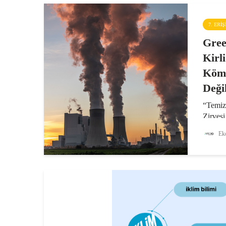
7. ERI
Gree
Kirl
Köm
Değil
“Temiz
Zirvesi
sırası
Eko
Genel D
Parası 
pankart
kömürd