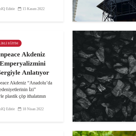
k amacıyla belirlediği 2030
IQ Editör
15 Kasım 2022
hedefi, Mısır’da devam eden
aflar Konferansı’nda
dı. Türkiye, 2030 yılı için
ığı yüzde 41...
LIKLI EĞITIM
npeace Akdeniz
Emperyalizmini
Sergiyle Anlatıyor
eace Akdeniz “Anadolu’da
deniyetlerinin İzi”
yle plastik çöp ithalatının
lduğu zararların geri
msüz etkisini, Adana’da bu
IQ Editör
18 Nisan 2022
re doğrudan maruz kalan
rın ağzından izleyiciye...