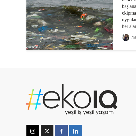
başlana
ekipma
uygula
her ala
hayatım
Nil
parçası