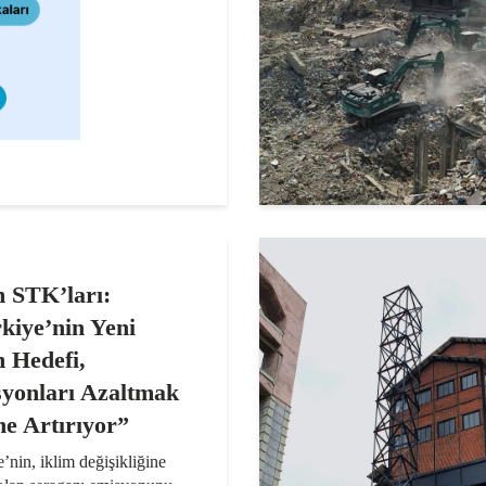
m STK’ları:
kiye’nin Yeni
m Hedefi,
yonları Azaltmak
ne Artırıyor”
’nin, iklim değişikliğine
olan seragazı emisyonunu