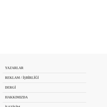
YAZARLAR
REKLAM / İŞBİRLİĞİ
DERGİ
HAKKIMIZDA