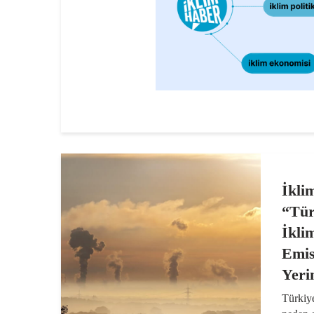
İkli
“Tür
İkli
Emis
Yeri
Türkiye
neden 