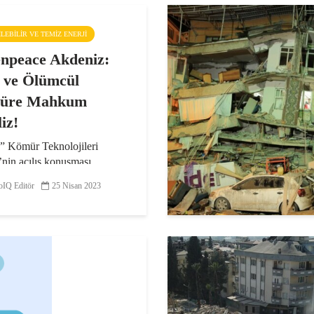
ŞILEBILIR VE TEMIZ ENERJI
npeace Akdeniz:
i ve Ölümcül
üre Mahkum
iz!
” Kömür Teknolojileri
’nin açılış konuşması
nda Greenpeace Akdeniz
IQ Editör
25 Nisan 2023
irektörü, “Havası Kirli,
Kirli, Neresi Temiz?!” yazılı
la ve düdük sesleriyle
e...