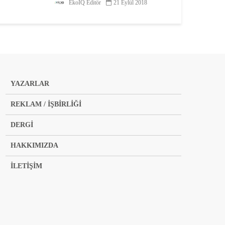
Eskişehir Çevre ve Yaşam
EkoIQ Editör
21 Eylül 2018
Platformu (ESÇEP), 22 ve 23
Eylül 2018 tarihlerinde kömürlü
termik santral tehdidiyle karşı
karşıya olan Eskişehir’de bir dizi
etkinlikle ‘Çevre Şenliği’
düzenliyor. Çevre Şenliği için
farklı...
YAZARLAR
REKLAM / İŞBİRLİĞİ
DERGİ
HAKKIMIZDA
İLETİŞİM