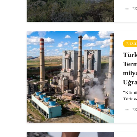
tarım a
EK
kararı 
Buğday
aydınla
diyerek
7. ERI
Türk
Term
mily
Uğra
“Kömür
Türkiy
çıkan b
EK
Türkiye
uygulam
kömürlü
süreler