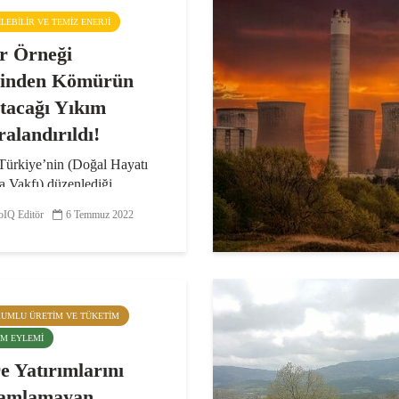
ŞILEBILIR VE TEMIZ ENERJI
r Örneği
rinden Kömürün
tacağı Yıkım
ralandırıldı!
rkiye’nin (Doğal Hayatı
 Vakfı) düzenlediği
mik ve Ekolojik Boyutuyla
IQ Editör
6 Temmuz 2022
n Faturası: Dinar Örneği”
kinlikte, Dinar Santralı’nın
k fizibilitesinin yanı sıra
kları da ele alındı...
RUMLU ÜRETIM VE TÜKETIM
LIM EYLEMI
e Yatırımlarını
amlamayan