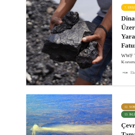
7. ERI
Dina
Üze
Yara
Fatu
WWF Tü
Koruma
“Ekono
Eko
Kömürü
adlı et
ekonomi
dışsallı
12. SO
13. İK
Çevr
Tam