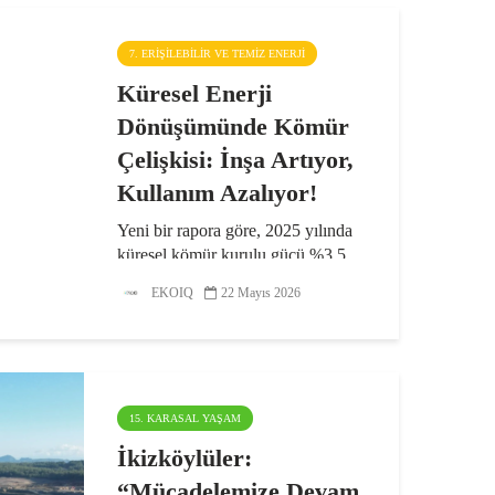
7. ERIŞILEBILIR VE TEMIZ ENERJI
Küresel Enerji
Dönüşümünde Kömür
Çelişkisi: İnşa Artıyor,
Kullanım Azalıyor!
Yeni bir rapora göre, 2025 yılında
küresel kömür kurulu gücü %3,5
artsa da kömürden sağlanan
EKOIQ
22 Mayıs 2026
elektrik üretimi %0,6 azaldı.
Kömürlü termik santralı
inşaatlarının %95’inin gerçekleştiği
Çin ve Hindistan’da, rekor...
15. KARASAL YAŞAM
İkizköylüler:
“Mücadelemize Devam