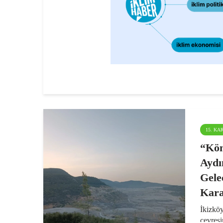
15. K
“Köm
Aydı
Gele
Kara
İkizkö
çevresi