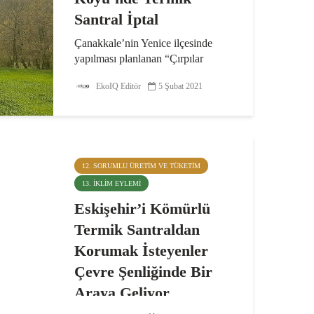
Santral İptal
Çanakkale’nin Yenice ilçesinde
yapılması planlanan “Çırpılar
Kömürlü Termik Santralı”
EkoIQ Editör
5 Şubat 2021
hakkında Çevre ve Şehircilik
Bakanlığı’nca verilen “Çevresel
Etki Değerlendirmesi (ÇED)
Olumlu” kararı, TEMA...
12. SORUMLU ÜRETIM VE TÜKETIM
13. İKLIM EYLEMI
Eskişehir’i Kömürlü
Termik Santraldan
Korumak İsteyenler
Çevre Şenliğinde Bir
Araya Geliyor