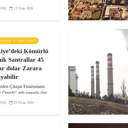
razisinin acele kamulaştırma
OIQ
13 Ocak 2026
ile ilgili bir açıklama yapan
 Derneği, “Kömür bizi
tmaz, geleceğimizi karartır”
...
ŞILEBILIR VE TEMIZ ENERJI
iye’deki Kömürlü
ik Santrallar 45
ar dolar Zarara
yabilir
den Çıkışın Finansmanı:
e Örneği” adlı raporda öne
ulgulara göre; 2026 yılında
OIQ
29 Nisan 2024
’de karbon fiyatı
asının başlamasıyla birlikte
 termik santrallar lisans
inin sonuna kadar...