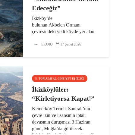
Edeceğiz”
İkizköy’de
bulunan Akbelen Ormanı
çevresindeki yedi köyde yer alan
679 parselin acele
kamulaştırılmasına tepki gösteren
EKOIQ
17 Şubat 2026
İkizköylüler, kararın hayata
geçmesi halinde bu köylerin yok
olma riskiyle karşı karşıya
kalacağını...
5. TOPLUMSAL CINSIYET EŞITLIĞI
İkizköylüler:
“Kirletiyorsa Kapat!”
Kemerköy Termik Santralı’nın
çevre izin ve lisansının iptali
davasının duruşması 3 Haziran
günü, Muğla’da görülecek.