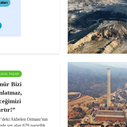
ARASAL YAŞAM
ür Bizi
nlatmaz,
ceğimizi
rtır!”
y’deki Akbelen Ormanı’nın
nde yer alan 679 parsellik