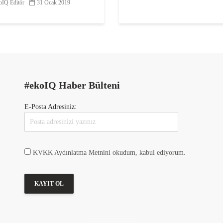
IQ Editör
31 Ocak 2019
Kanunu ve Bazı Kanunlar
da Değişiklik Öngören
asa Tasarısı’nın çevreye
erecek maddeler içerdiğine
çekti. Vakıf, söz konusu
asa...
#ekoIQ Haber Bülteni
E-Posta Adresiniz:
KVKK Aydınlatma Metnini okudum, kabul ediyorum.