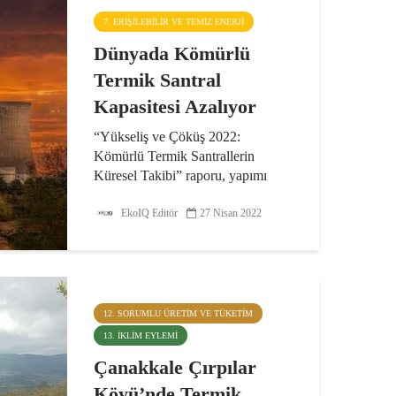
7. ERIŞILEBILIR VE TEMIZ ENERJI
Dünyada Kömürlü
Termik Santral
Kapasitesi Azalıyor
“Yükseliş ve Çöküş 2022:
Kömürlü Termik Santrallerin
Küresel Takibi” raporu, yapımı
süren ve planlanan kömürlü termik
santral kapasitesinin 2021 yılında
EkoIQ Editör
27 Nisan 2022
%13 oranında azaldığını gösterse
de IPCC’nin, 2030 yılına dek...
12. SORUMLU ÜRETIM VE TÜKETIM
13. İKLIM EYLEMI
Çanakkale Çırpılar
Köyü’nde Termik