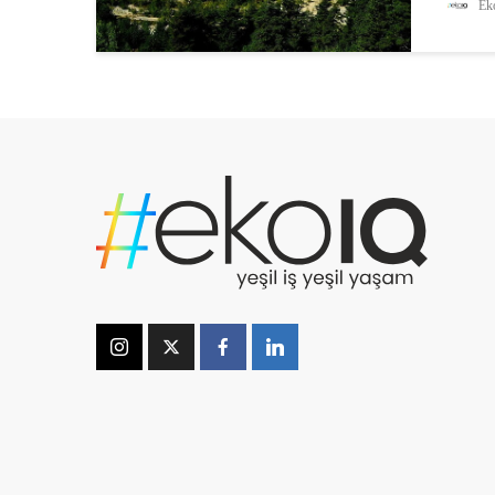
Eko
Maden 
Hakkın
Torba Y
zarar v
dikkat 
Torba Y